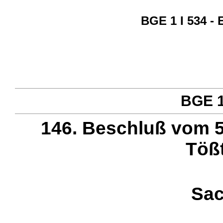
BGE 1 I 534 -
BGE 1 
146. Beschluß vom 5
Töß
Sac