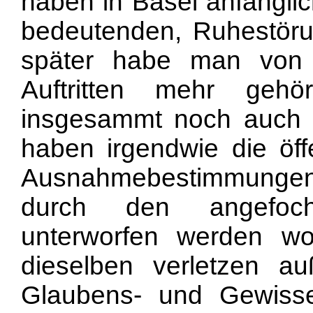
haben in Basel anfänglic
bedeutenden, Ruhestör
später habe man von k
Auftritten mehr geh
insgesammt noch auch e
haben irgendwie die öff
Ausnahmebestimmunge
durch den angefocht
unterworfen werden wol
dieselben verletzen a
Glaubens- und Gewissen