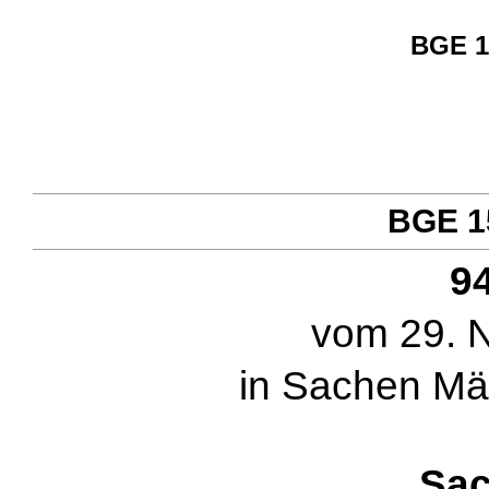
BGE 15
BGE 15
94
vom 29. 
in Sachen Mä
Sac