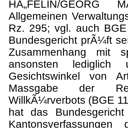
HÃ„FELIN/GEORG M
Allgemeinen Verwaltungs
Rz. 295; vgl. auch BGE
Bundesgericht prÃ¼ft se
Zusammenhang mit spe
ansonsten lediglich
Gesichtswinkel von A
Massgabe der Rec
WillkÃ¼rverbots (BGE 117
hat das Bundesgericht
Kantonsverfassungen g