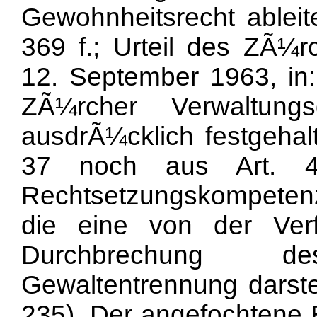
Gewohnheitsrecht ablei
369 f.; Urteil des ZÃ¼r
12. September 1963, in:
ZÃ¼rcher Verwaltung
ausdrÃ¼cklich festgehal
37 noch aus Art. 4
Rechtsetzungskompetenz
die eine von der Ver
Durchbrechung 
Gewaltentrennung darst
235). Der angefochtene 