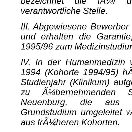
bezeichnet die fÃ¼r d
verantwortliche Stelle.
III. Abgewiesene Bewerber w
und erhalten die Garanti
1995/96 zum Medizinstudiu
IV. In der Humanmedizin 
1994 (Kohorte 1994/95) hÃ
Studienjahr (Klinikum) auf
zu Ã¼bernehmenden St
Neuenburg, die aus K
Grundstudium umgeleitet wu
aus frÃ¼heren Kohorten.