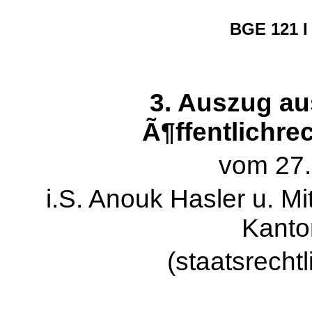
BGE 121 I
3. Auszug aus
Ã¶ffentlichre
vom 27.
i.S. Anouk Hasler u. M
Kanto
(staatsrecht