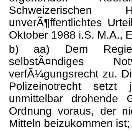
Schweizerischen Ho
unverÃ¶ffentlichtes Urt
Oktober 1988 i.S. M.A., E
b) aa) Dem Regier
selbstÃ¤ndiges N
verfÃ¼gungsrecht zu. D
Polizeinotrecht setz
unmittelbar drohende G
Ordnung voraus, der ni
Mitteln beizukommen ist;