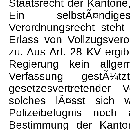
Staatsrecht der Kantone
Ein selbstÃ¤ndige
Verordnungsrecht steh
Erlass von Vollzugsvero
zu. Aus Art. 28 KV ergib
Regierung kein allgem
Verfassung gestÃ¼
gesetzesvertretender
solches lÃ¤sst sich 
Polizeibefugnis noch
Bestimmung der Kanto