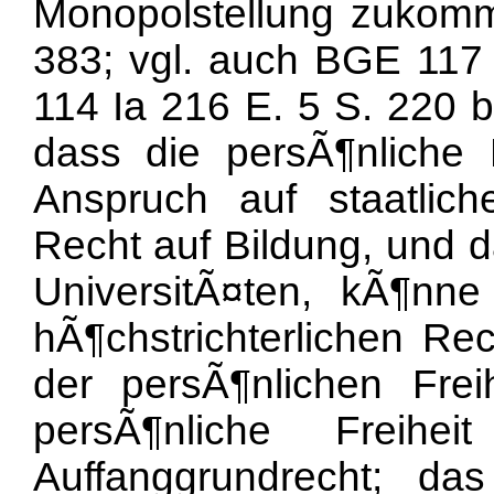
Monopolstellung zuko
383; vgl. auch BGE 117 
114 Ia 216 E. 5 S. 220 b
dass die persÃ¶nliche 
Anspruch auf staatlich
Recht auf Bildung, und d
UniversitÃ¤ten, kÃ¶n
hÃ¶chstrichterlichen R
der persÃ¶nlichen Frei
persÃ¶nliche Freihe
Auffanggrundrecht; das