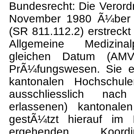
Bundesrecht: Die Veror
November 1980 Ã¼ber 
(SR 811.112.2) erstreckt
Allgemeine Medizina
gleichen Datum (AMV
PrÃ¼fungswesen. Sie e
kantonalen Hochschule
ausschliesslich nac
erlassenen) kantonale
gestÃ¼tzt hierauf i
ergehenden Koordi