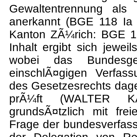
Gewaltentrennung als 
anerkannt (BGE 118 I
Kanton ZÃ¼rich: BGE 10
Inhalt ergibt sich jewe
wobei das Bundesge
einschlÃ¤gigen Verfass
des Gesetzesrechts dageg
prÃ¼ft (WALTER KÃ
grundsÃ¤tzlich mit frei
Frage der bundesverfass