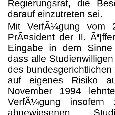
Regierungsrat, die Be
darauf einzutreten sei.
Mit VerfÃ¼gung vom 2
PrÃ¤sident der II. Ã¶ffe
Eingabe in dem Sinne 
dass alle Studienwillige
des bundesgerichtlichen 
auf eigenes Risiko 
November 1994 lehnt
VerfÃ¼gung insofern 
abgewiesenen Stu