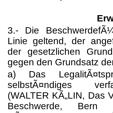
Erw
3.- Die BeschwerdefÃ¼
Linie geltend, der ang
der gesetzlichen Grun
gegen den Grundsatz de
a) Das LegalitÃ¤tsp
selbstÃ¤ndiges ver
(WALTER KÃ„LIN, Das Ver
Beschwerde, Bern