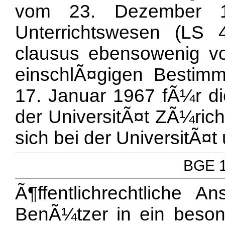
vom 23. Dezember 
Unterrichtswesen (LS 
clausus ebensowenig vor
einschlÃ¤gigen Besti
17. Januar 1967 fÃ¼r di
der UniversitÃ¤t ZÃ¼rich
sich bei der UniversitÃ¤t
BGE 1
Ã¶ffentlichrechtliche 
BenÃ¼tzer in ein beson