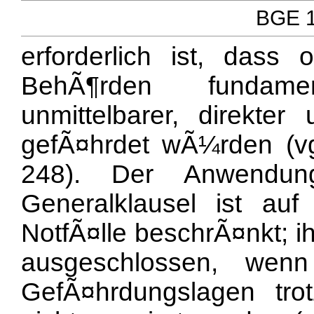
BGE 1
erforderlich ist, dass
BehÃ¶rden fundame
unmittelbarer, direkte
gefÃ¤hrdet wÃ¼rden (v
248). Der Anwendungs
Generalklausel ist au
NotfÃ¤lle beschrÃ¤nkt; i
ausgeschlossen, wen
GefÃ¤hrdungslagen tro