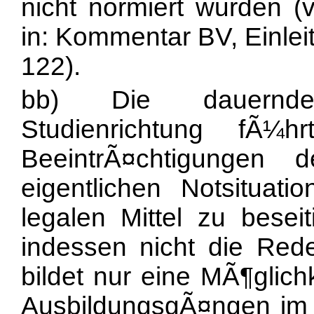
nicht normiert wurden
in: Kommentar BV, Einlei
122).
bb) Die dauernde
Studienrichtung fÃ¼h
BeeintrÃ¤chtigungen 
eigentlichen Notsituat
legalen Mittel zu besei
indessen nicht die Red
bildet nur eine MÃ¶glic
AusbildungsgÃ¤ngen im 