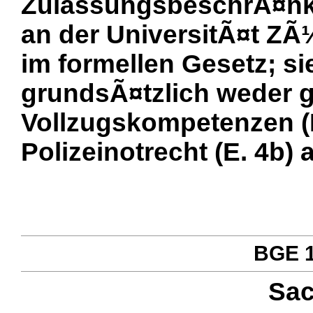
ZulassungsbeschrÃ¤nk
an der UniversitÃ¤t ZÃ
im formellen Gesetz; si
grundsÃ¤tzlich weder g
Vollzugskompetenzen (E
Polizeinotrecht (E. 4b)
BGE 12
Sac