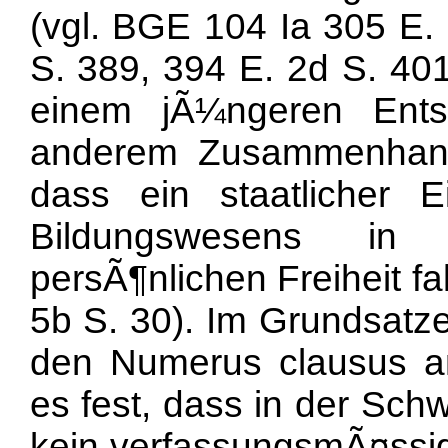
(vgl. BGE 104 Ia 305 E. 
S. 389, 394 E. 2d S. 401
einem jÃ¼ngeren Ents
anderem Zusammenhang
dass ein staatlicher 
Bildungswesens in
persÃ¶nlichen Freiheit f
5b S. 30). Im Grundsatze
den Numerus clausus an 
es fest, dass in der Sch
kein verfassungsmÃ¤ssig