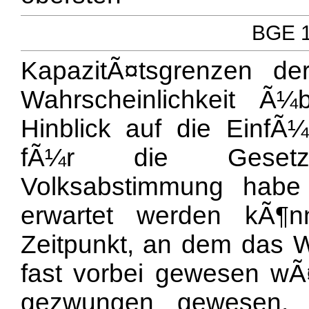
BGE 1
KapazitÃ¤tsgrenzen der
Wahrscheinlichkeit Ã¼
Hinblick auf die Einf
fÃ¼r die Gesetze
Volksabstimmung habe
erwartet werden kÃ¶
Zeitpunkt, an dem das 
fast vorbei gewesen wÃ¤r
gezwungen gewesen, 