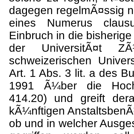
dagegen regelmÃ¤ssig ni
eines Numerus clausu
Einbruch in die bisherig
der UniversitÃ¤t Z
schweizerischen Univers
Art. 1 Abs. 3 lit. a des
1991 Ã¼ber die Hoch
414.20) und greift dera
kÃ¼nftigen AnstaltsbenÃ¼
ob und in welcher Ausge