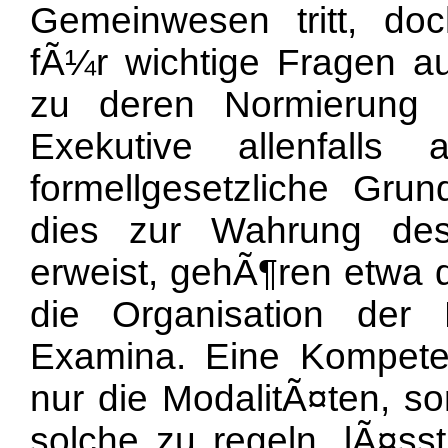
Gemeinwesen tritt, doch
fÃ¼r wichtige Fragen au
zu deren Normierung d
Exekutive allenfalls
formellgesetzliche Grun
dies zur Wahrung des
erweist, gehÃ¶ren etwa d
die Organisation der
Examina. Eine Kompeten
nur die ModalitÃ¤ten, s
solche zu regeln, lÃ¤ss