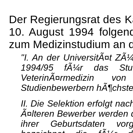
Der Regierungsrat des 
10. August 1994 folge
zum Medizinstudium an d
"I. An der UniversitÃ¤t ZÃ
1994/95 fÃ¼r das St
VeterinÃ¤rmedizin vo
Studienbewerbern hÃ¶chst
II. Die Selektion erfolgt n
Ã¤lteren Bewerber werden 
ihrer Geburtsdaten vorg