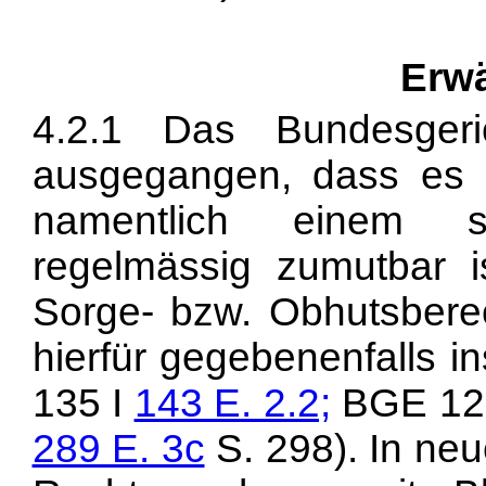
Erw
4.2.1 Das Bundesgeri
ausgegangen, dass es 
namentlich einem so
regelmässig zumutbar i
Sorge- bzw. Obhutsberec
hierfür gegebenenfalls i
135 I
143 E. 2.2;
BGE 127
289 E. 3c
S. 298). In ne