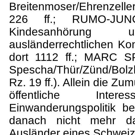
Breitenmoser/Ehrenzeller 
226 ff.; RUMO-JUNG
Kindesanhörung
ausländerrechtlichen Kon
dort 1112 ff.; MARC SP
Spescha/Thür/Zünd/Bolzli
Rz. 19 ff.). Allein die Z
öffentliche Inter
Einwanderungspolitik b
danach nicht mehr da
Ausländer eines Schweiz