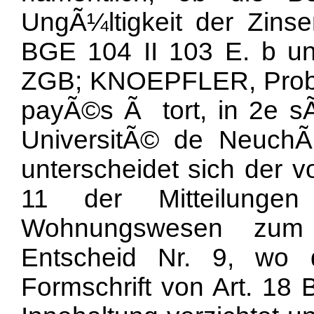
UngÃ¼ltigkeit der Zinse
BGE 104 II 103 E. b un
ZGB; KNOEPFLER, Probl
payÃ©s Ã tort, in 2e sÃ
UniversitÃ© de NeuchÃ¢t
unterscheidet sich der v
11 der Mitteilunge
Wohnungswesen zum Mi
Entscheid Nr. 9, wo 
Formschrift von Art. 18