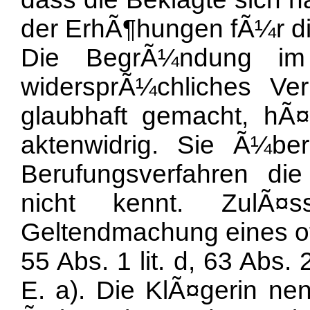
der ErhÃ¶hungen fÃ¼r di
Die BegrÃ¼ndung im 
widersprÃ¼chliches Ver
glaubhaft gemacht, hÃ¤l
aktenwidrig. Sie Ã¼be
Berufungsverfahren di
nicht kennt. ZulÃ¤s
Geltendmachung eines off
55 Abs. 1 lit. d, 63 Abs
E. a). Die KlÃ¤gerin nen