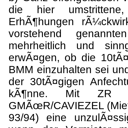
die hier umstritten
ErhÃ¶hungen rÃ¼ckwir
vorstehend genannte
mehrheitlich und sin
erwÃ¤gen, ob die 10tÃ¤g
BMM einzuhalten sei und
der 30tÃ¤gigen Anfechtun
kÃ¶nne. Mit ZR
GMÃœR/CAVIEZEL (Mietrec
93/94) eine unzulÃ¤s