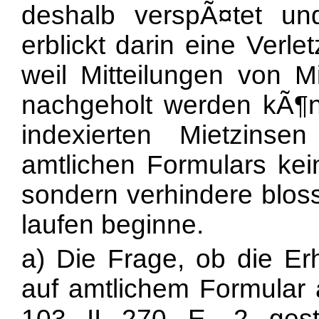
deshalb verspÃ¤tet und
erblickt darin eine Verl
weil Mitteilungen von 
nachgeholt werden kÃ¶n
indexierten Mietzins
amtlichen Formulars kei
sondern verhindere bloss
laufen beginne.
a) Die Frage, ob die Er
auf amtlichem Formular 
103 II 270 E. 2 gestre