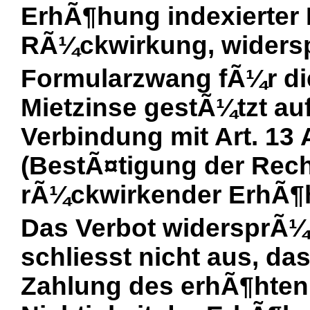
ErhÃ¶hung indexierter 
RÃ¼ckwirkung, widersp
Formularzwang fÃ¼r di
Mietzinse gestÃ¼tzt auf
Verbindung mit Art. 13
(BestÃ¤tigung der Rech
rÃ¼ckwirkender ErhÃ¶hu
Das Verbot widersprÃ¼
schliesst nicht aus, da
Zahlung des erhÃ¶hten 