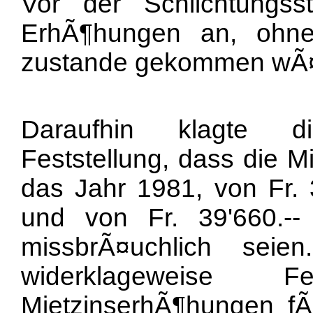
Vor der Schlichtungsst
ErhÃ¶hungen an, ohne
zustande gekommen wÃ¤
Daraufhin klagte di
Feststellung, dass die M
das Jahr 1981, von Fr. 
und von Fr. 39'660.-
missbrÃ¤uchlich sei
widerklageweise F
MietzinserhÃ¶hungen f