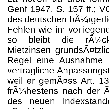
Genf 1947, S. 157 ff.; 
des deutschen bÃ¼rgerlich
Fehlen wie im vorliegend
so bleibt die rÃ¼c
Mietzinsen grundsÃ¤tzl
Regel eine Ausnahme e
vertragliche Anpassungs
weil er gemÃ¤ss Art. 
frÃ¼hestens nach der Ã
des neuen Indexstande