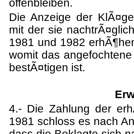
offenbleiben.
Die Anzeige der KlÃ¤g
mit der sie nachtrÃ¤glic
1981 und 1982 erhÃ¶hen w
womit das angefochtene U
bestÃ¤tigen ist.
Erw
4.- Die Zahlung der erh
1981 schloss es nach Ans
dass die Beklagte sich na