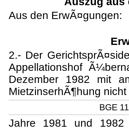
Auszug aus
Aus den ErwÃ¤gungen:
Erw
2.- Der GerichtsprÃ¤si
Appellationshof Ã¼ber
Dezember 1982 mit amt
MietzinserhÃ¶hung nicht 
BGE 110
Jahre 1981 und 1982