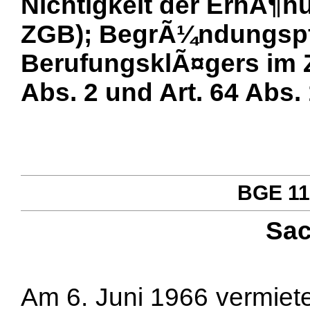
Nichtigkeit der ErhÃ¶hu
ZGB); BegrÃ¼ndungspf
BerufungsklÃ¤gers im 
Abs. 2 und Art. 64 Abs. 
BGE 110
Sac
Am 6. Juni 1966 vermiete