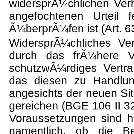
widersprÃ¼chlichen Verh
angefochtenen Urteil 
Ã¼berprÃ¼fen ist (Art. 6
WidersprÃ¼chliches Ver
durch das frÃ¼here V
schutzwÃ¼rdiges Vertr
das diesen zu Handlun
angesichts der neuen S
gereichen (BGE 106 II 32
Voraussetzungen sind hie
namentlich, ob die 