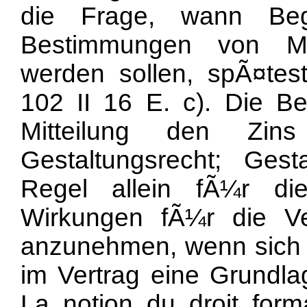
die Frage, wann Be
Bestimmungen von Mie
werden sollen, spÃ¤tes
102 II 16 E. c). Die Be
Mitteilung den Zin
Gestaltungsrecht; Gest
Regel allein fÃ¼r di
Wirkungen fÃ¼r die Ve
anzunehmen, wenn sich 
im Vertrag eine Grundla
La notion du droit form