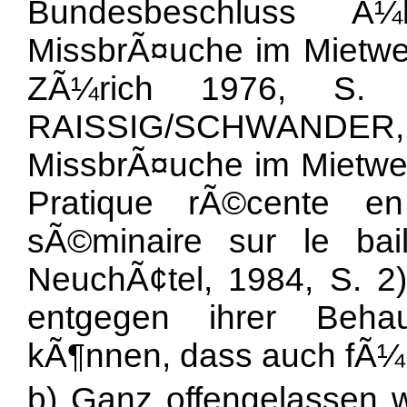
Bundesbeschluss Ã
MissbrÃ¤uche im Mietwe
ZÃ¼rich 1976, S.
RAISSIG/SCHWAND
MissbrÃ¤uche im Mietwes
Pratique rÃ©cente e
sÃ©minaire sur le ba
NeuchÃ¢tel, 1984, S. 2)
entgegen ihrer Beha
kÃ¶nnen, dass auch fÃ¼r
b) Ganz offengelassen 