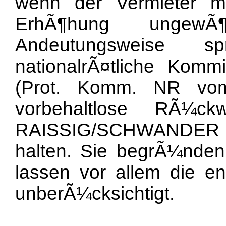
wenn der Vermieter mi
ErhÃ¶hung ungewÃ¶
Andeutungsweise 
nationalrÃ¤tliche Kom
(Prot. Komm. NR vom
vorbehaltlose RÃ¼ckw
RAISSIG/SCHWANDER (
halten. Sie begrÃ¼nden 
lassen vor allem die e
unberÃ¼cksichtigt.