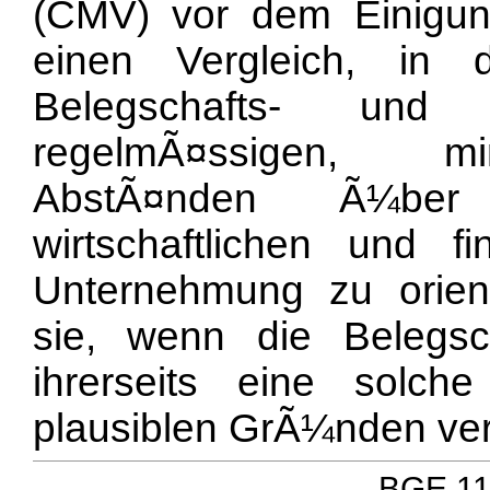
(CMV) vor dem Einigu
einen Vergleich, in d
Belegschafts- und G
regelmÃ¤ssigen, min
AbstÃ¤nden Ã¼ber
wirtschaftlichen und fi
Unternehmung zu orien
sie, wenn die Belegsc
ihrerseits eine solche
plausiblen GrÃ¼nden ver
BGE 111