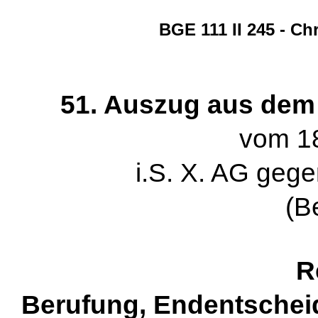
BGE 111 II 245 - Chr
51. Auszug aus dem Ur
vom 18
i.S. X. AG gege
(B
R
Berufung, Endentscheid