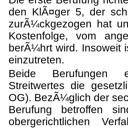
den KlÃ¤ger 5, der sch
zurÃ¼ckgezogen hat un
Kostenfolge, vom ange
berÃ¼hrt wird. Insoweit i
einzutreten.
Beide Berufungen er
Streitwertes die gesetz
OG). BezÃ¼glich der sech
Berufung betroffen s
obergerichtlichen Ver