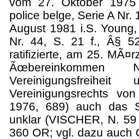
vom 27. Oktober 1975 i
police belge, Serie A Nr. 
August 1981 i.S. Young,
Nr. 44, S. 21 f., Â§ 
ratifizierte, am 25. MÃ¤
Ãœbereinkommen
Vereinigungsfreih
Vereinigungsrechts vo
1976, 689) auch das Str
unklar (VISCHER, N. 59
360 OR; vgl. dazu auch 