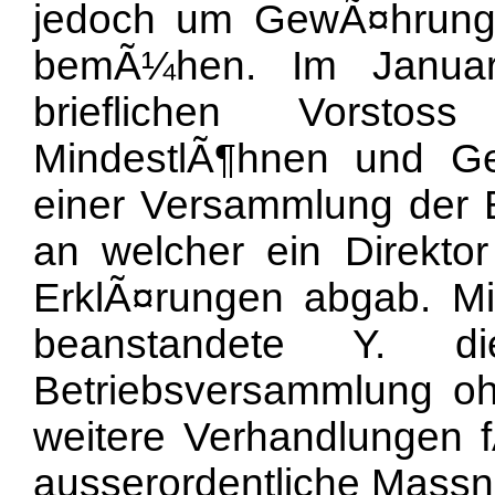
jedoch um GewÃ¤hrung 
bemÃ¼hen. Im Janua
brieflichen Vorsto
MindestlÃ¶hnen und Ge
einer Versammlung der B
an welcher ein Direkto
ErklÃ¤rungen abgab. Mi
beanstandete Y. di
Betriebsversammlung oh
weitere Verhandlungen f
ausserordentliche Mass