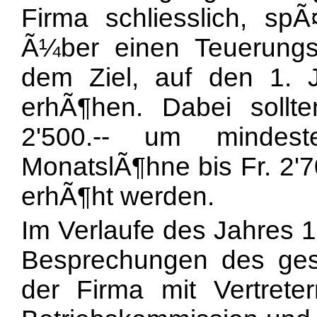
Firma schliesslich, s
Ã¼ber einen Teuerungs
dem Ziel, auf den 1. 
erhÃ¶hen. Dabei sollt
2'500.-- um mindes
MonatslÃ¶hne bis Fr. 2'7
erhÃ¶ht werden.
Im Verlaufe des Jahres 
Besprechungen des ges
der Firma mit Vertrete