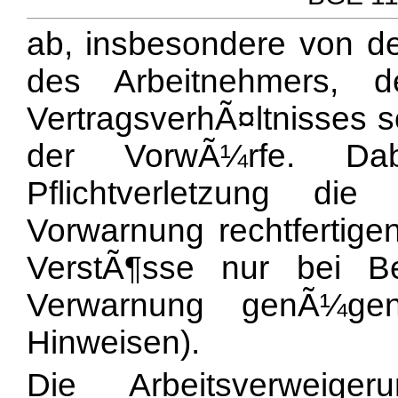
ab, insbesondere von de
des Arbeitnehmers, 
VertragsverhÃ¤ltnisses 
der VorwÃ¼rfe. Da
Pflichtverletzung die
Vorwarnung rechtfertig
VerstÃ¶sse nur bei Beh
Verwarnung genÃ¼g
Hinweisen).
Die Arbeitsverweige