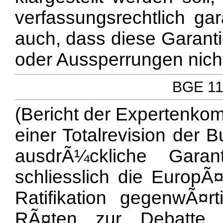
verfassungsrechtlich gar
auch, dass diese Garanti
oder Aussperrungen nicht
BGE 111
(Bericht der Expertenkom
einer Totalrevision der 
ausdrÃ¼ckliche Garan
schliesslich die EuropÃ¤
Ratifikation gegenwÃ¤r
RÃ¤ten zur Debatte 