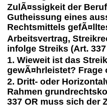
ZulÃ¤ssigkeit der Beru
Gutheissung eines aus
Rechtsmittels gefÃ¤lltes
Arbeitsvertrag, Streikr
infolge Streiks (Art. 337
1. Wieweit ist das Stre
gewÃ¤hrleistet? Frage o
2. Dritt- oder Horizont
Rahmen grundrechtskon
337 OR muss sich der Zi