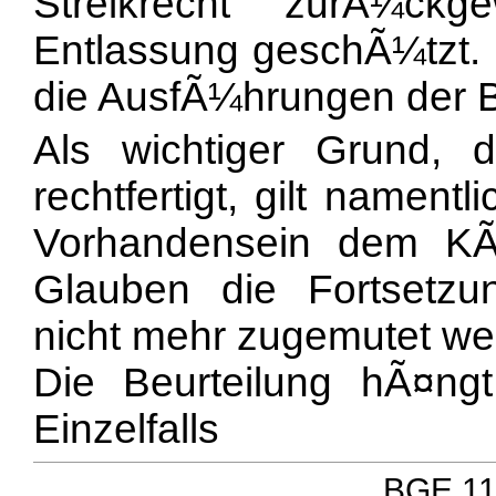
Streikrecht zurÃ¼ckg
Entlassung geschÃ¼tzt. 
die AusfÃ¼hrungen der B
Als wichtiger Grund, d
rechtfertigt, gilt namen
Vorhandensein dem K
Glauben die Fortsetzun
nicht mehr zugemutet wer
Die Beurteilung hÃ¤n
Einzelfalls
BGE 111