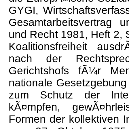
GYGI, Wirtschaftsverfas
Gesamtarbeitsvertrag un
und Recht 1981, Heft 2, S
Koalitionsfreiheit ausd
nach der Rechtspre
Gerichtshofs fÃ¼r Me
nationale Gesetzgebung
zum Schutz der Inter
kÃ¤mpfen, gewÃ¤hrlei
Formen der kollektiven 