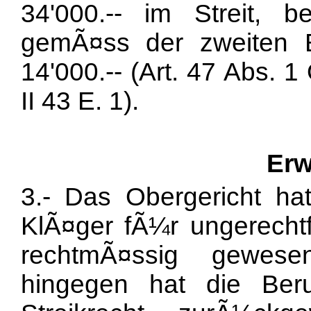
34'000.-- im Streit, 
gemÃ¤ss der zweiten B
14'000.-- (Art. 47 Abs. 
II 43 E. 1).
Erw
3.- Das Obergericht hat
KlÃ¤ger fÃ¼r ungerechtfe
rechtmÃ¤ssig gewese
hingegen hat die Ber