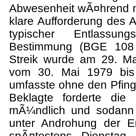
Abwesenheit wÃ¤hrend m
klare Aufforderung des A
typischer Entlassu
Bestimmung (BGE 108 
Streik wurde am 29. Ma
vom 30. Mai 1979 bis
umfasste ohne den Pfings
Beklagte forderte di
mÃ¼ndlich und sodann a
unter Androhung der En
spÃ¤testens Dienstag