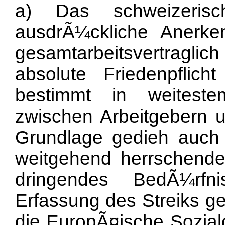
a) Das schweizerisc
ausdrÃ¼ckliche Anerke
gesamtarbeitsvertragli
absolute Friedenpflich
bestimmt in weitest
zwischen Arbeitgebern u
Grundlage gedieh auch d
weitgehend herrschende 
dringendes BedÃ¼rfn
Erfassung des Streiks ge
die EuropÃ¤ische Sozialc