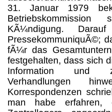
31. Januar 1979 bek
Betriebskommission
KÃ¼ndigung. Darau
PressekommuniquÃ©; da
fÃ¼r das Gesamtunter
festgehalten, dass sich d
Information und zu
Verhandlungen hinw
Korrespondenzen schri
man habe erfahren, 