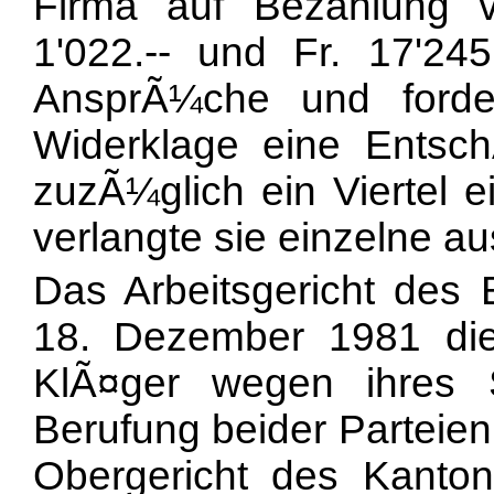
Firma auf Bezahlung 
1'022.-- und Fr. 17'245.
AnsprÃ¼che und forde
Widerklage eine Entsch
zuzÃ¼glich ein Viertel 
verlangte sie einzelne 
Das Arbeitsgericht des 
18. Dezember 1981 die 
KlÃ¤ger wegen ihres S
Berufung beider Partei
Obergericht des Kanton