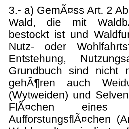
3.- a) GemÃ¤ss Art. 2 Ab
Wald, die mit Waldb
bestockt ist und Waldfu
Nutz- oder Wohlfahrts
Entstehung, Nutzung
Grundbuch sind nicht
gehÃ¶ren auch Weidw
(Wytweiden) und Selven,
FlÃ¤chen eines 
AufforstungsflÃ¤chen (A