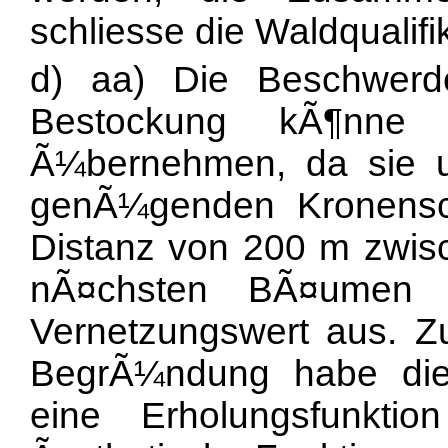
schliesse die Waldqualif
d) aa) Die Beschwerde
Bestockung kÃ¶nne k
Ã¼bernehmen, da sie 
genÃ¼genden Kronensc
Distanz von 200 m zwis
nÃ¤chsten BÃ¤umen s
Vernetzungswert aus. 
BegrÃ¼ndung habe die
eine Erholungsfunkti