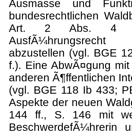
Ausmasse und Funkti
bundesrechtlichen Waldbe
Art. 2 Abs. 4 W
AusfÃ¼hrungsrecht b
abzustellen (vgl. BGE 1
f.). Eine AbwÃ¤gung mit
anderen Ã¶ffentlichen In
(vgl. BGE 118 Ib 433; 
Aspekte der neuen Wald
144 ff., S. 146 mit w
BeschwerdefÃ¼hrerin u