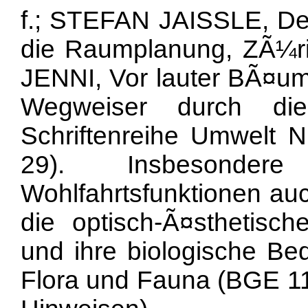
f.; STEFAN JAISSLE, De
die Raumplanung, ZÃ¼r
JENNI, Vor lauter BÃ¤u
Wegweiser durch die
Schriftenreihe Umwelt 
29). Insbesond
Wohlfahrtsfunktionen auc
die optisch-Ã¤sthetisc
und ihre biologische B
Flora und Fauna (BGE 114