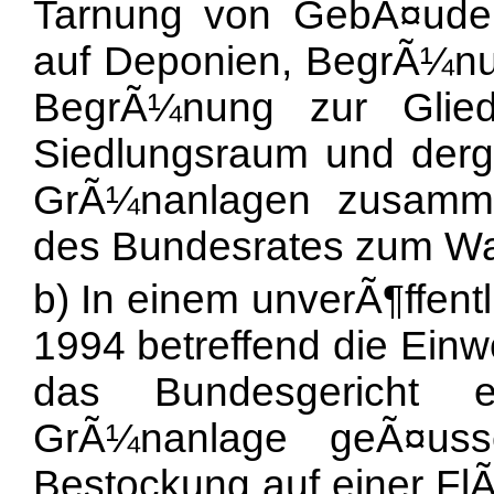
Tarnung von GebÃ¤ude
auf Deponien, BegrÃ¼nun
BegrÃ¼nung zur Glie
Siedlungsraum und dergl
GrÃ¼nanlagen zusamme
des Bundesrates zum Wal
b) In einem unverÃ¶ffent
1994 betreffend die Ein
das Bundesgericht e
GrÃ¼nanlage geÃ¤uss
Bestockung auf einer Fl