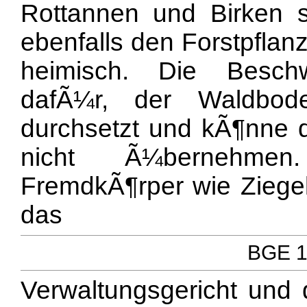
Rottannen und Birken 
ebenfalls den Forstpfla
heimisch. Die Besch
dafÃ¼r, der Waldbod
durchsetzt und kÃ¶nne d
nicht Ã¼bernehme
FremdkÃ¶rper wie Ziege
das
BGE 12
Verwaltungsgericht und d