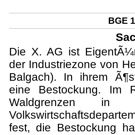
BGE 12
Sac
Die X. AG ist EigentÃ
der Industriezone von H
Balgach). In ihrem Ã¶st
eine Bestockung. Im 
Waldgrenzen in 
Volkswirtschaftsdepart
fest, die Bestockung h