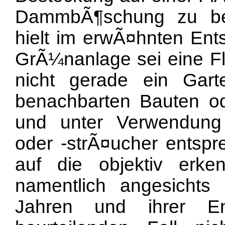
DammbÃ¶schung zu beu
hielt im erwÃ¤hnten Ents
GrÃ¼nanlage sei eine Fl
nicht gerade ein Gar
benachbarten Bauten o
und unter Verwendung
oder -strÃ¤ucher entspre
auf die objektiv erke
namentlich angesichts
Jahren und ihrer E