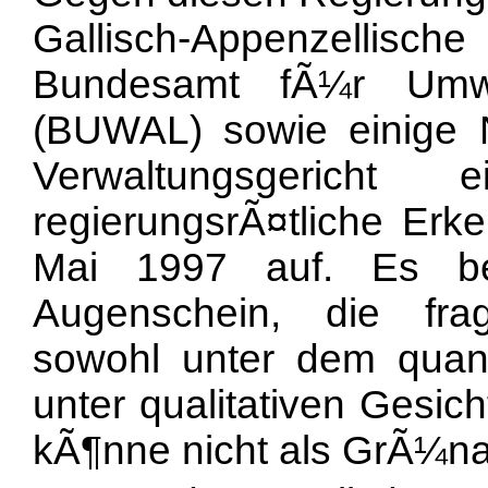
Gallisch-Appenzelli
Bundesamt fÃ¼r Umwe
(BUWAL) sowie einige
Verwaltungsgerich
regierungsrÃ¤tliche Erk
Mai 1997 auf. Es be
Augenschein, die fra
sowohl unter dem quanti
unter qualitativen Gesi
kÃ¶nne nicht als GrÃ¼na