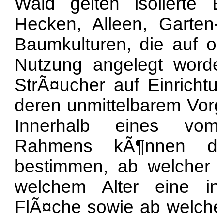
Wald gelten isolierte
Hecken, Alleen, Garte
Baumkulturen, die auf o
Nutzung angelegt wor
StrÃ¤ucher auf Einricht
deren unmittelbarem Vor
Innerhalb eines vom
Rahmens kÃ¶nnen d
bestimmen, ab welcher 
welchem Alter eine i
FlÃ¤che sowie ab welche