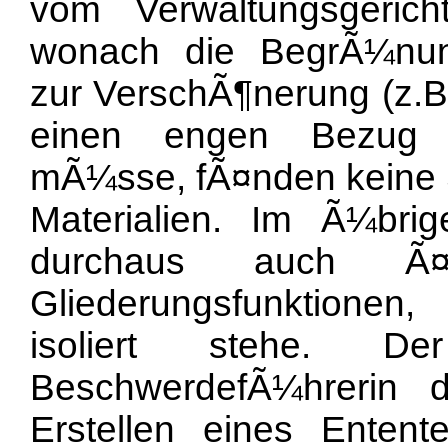
vom Verwaltungsgerich
wonach die BegrÃ¼nung
zur VerschÃ¶nerung (z.B
einen engen Bezug 
mÃ¼sse, fÃ¤nden keine 
Materialien. Im Ã¼bri
durchaus auch Ã¤
Gliederungsfunktionen,
isoliert stehe. 
BeschwerdefÃ¼hrerin
Erstellen eines Entent