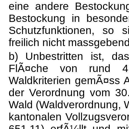
eine andere Bestockung 
Bestockung in besonde
Schutzfunktionen, so s
freilich nicht massgebend
b) Unbestritten ist, d
FlÃ¤che von rund 4'
Waldkriterien gemÃ¤ss Ar
der Verordnung vom 3
Wald (Waldverordnung, W
kantonalen Vollzugsver
651.11) erfÃ¼llt und m