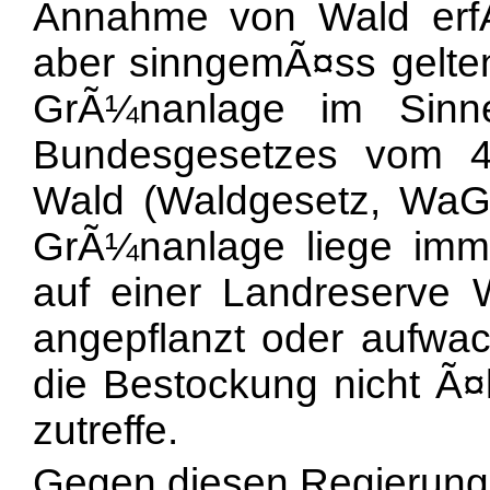
Annahme von Wald erfÃ
aber sinngemÃ¤ss gelten
GrÃ¼nanlage im Sinn
Bundesgesetzes vom 
Wald (Waldgesetz, WaG;
GrÃ¼nanlage liege imme
auf einer Landreserve
angepflanzt oder aufw
die Bestockung nicht Ã¤l
zutreffe.
Gegen diesen Regierungsr