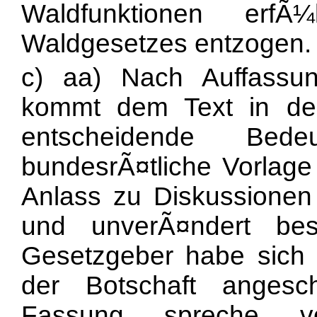
Waldfunktionen erf
Waldgesetzes entzogen.
c) aa) Nach Auffassu
kommt dem Text in de
entscheidende Be
bundesrÃ¤tliche Vorlage
Anlass zu Diskussione
und unverÃ¤ndert be
Gesetzgeber habe sich
der Botschaft angesc
Fassung spreche v