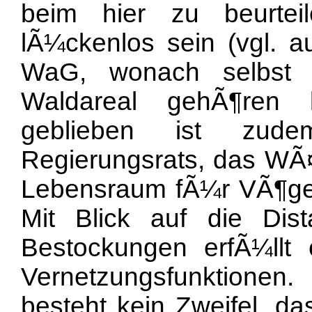
beim hier zu beurtei
lÃ¼ckenlos sein (vgl. au
WaG, wonach selbst 
Waldareal gehÃ¶ren 
geblieben ist zude
Regierungsrats, das WÃ¤
Lebensraum fÃ¼r VÃ¶gel
Mit Blick auf die Di
Bestockungen erfÃ¼llt
Vernetzungsfunktione
besteht kein Zweifel, da