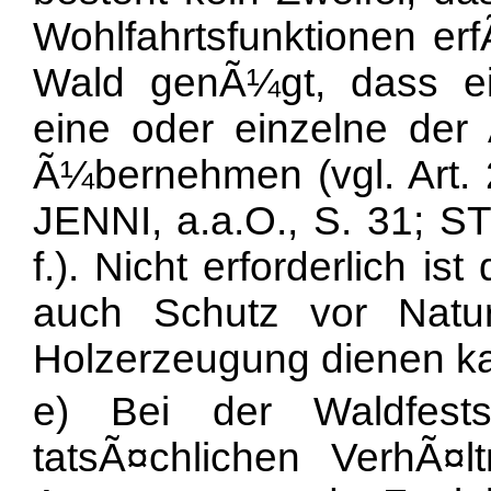
Wohlfahrtsfunktionen er
Wald genÃ¼gt, dass ei
eine oder einzelne der
Ã¼bernehmen (vgl. Art
JENNI, a.a.O., S. 31; S
f.). Nicht erforderlich 
auch Schutz vor Natur
Holzerzeugung dienen k
e) Bei der Waldfests
tatsÃ¤chlichen VerhÃ¤lt