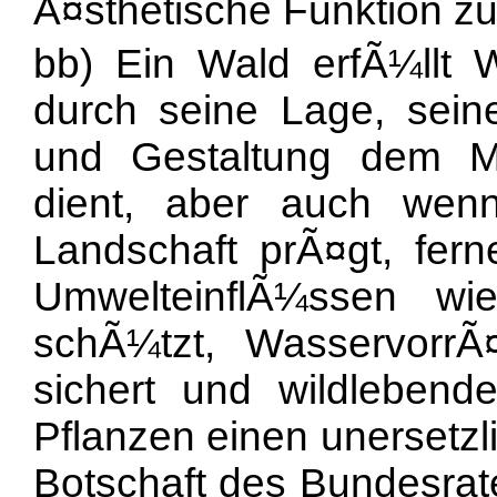
Ã¤sthetische Funktion z
bb) Ein Wald erfÃ¼llt W
durch seine Lage, sein
und Gestaltung dem M
dient, aber auch wen
Landschaft prÃ¤gt, fer
UmwelteinflÃ¼ssen w
schÃ¼tzt, WasservorrÃ¤t
sichert und wildlebend
Pflanzen einen unersetzl
Botschaft des Bundesrat