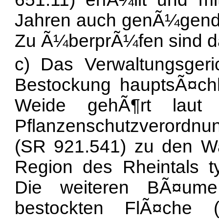
Jahren auch genÃ¼gend al
Zu Ã¼berprÃ¼fen sind dah
c) Das Verwaltungsgeric
Bestockung hauptsÃ¤chl
Weide gehÃ¶rt laut 
Pflanzenschutzverord
(SR 921.541) zu den Wa
Region des Rheintals t
Die weiteren BÃ¤ume
bestockten FlÃ¤che (