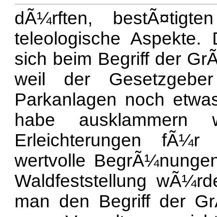
dÃ¼rften, bestÃ¤tigt
teleologische Aspekte.
sich beim Begriff der G
weil der Gesetzgebe
Parkanlagen noch etwas
habe ausklammern wo
Erleichterungen fÃ¼r
wertvolle BegrÃ¼nungen
Waldfeststellung wÃ¼r
man den Begriff der G