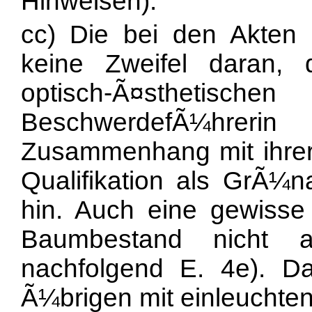
Hinweisen).
cc) Die bei den Akten
keine Zweifel daran,
optisch-Ã¤sthet
BeschwerdefÃ¼hre
Zusammenhang mit ihrer 
Qualifikation als GrÃ¼
hin. Auch eine gewisse
Baumbestand nicht a
nachfolgend E. 4e). Da
Ã¼brigen mit einleuchte