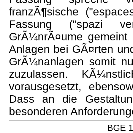
franzÃ¶sische ("espaces
Fassung ("spazi ver
GrÃ¼nrÃ¤ume gemeint s
Anlagen bei GÃ¤rten und 
GrÃ¼nanlagen somit nu
zuzulassen. KÃ¼nstl
vorausgesetzt, ebenso
Dass an die Gestaltu
besonderen Anforderunge
BGE 12