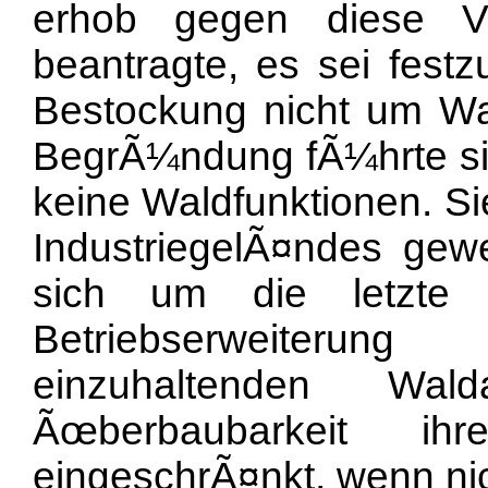
erhob gegen diese V
beantragte, es sei festz
Bestockung nicht um Wa
BegrÃ¼ndung fÃ¼hrte sie
keine Waldfunktionen. Sie
IndustriegelÃ¤ndes ge
sich um die letzte 
Betriebserweiterun
einzuhaltenden Wa
Ãœberbaubarkeit ih
eingeschrÃ¤nkt, wenn nic