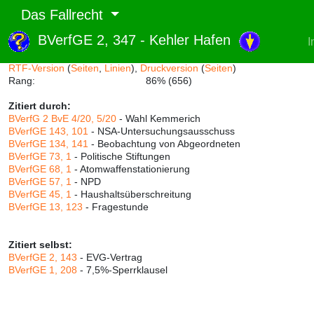
Das Fallrecht
BVerfGE 2, 347 - Kehler Hafen
I
Abruf und Rang:
RTF-Version
(
Seiten
,
Linien
),
Druckversion
(
Seiten
)
Rang:
86% (656)
Zitiert durch:
BVerfG 2 BvE 4/20, 5/20
- Wahl Kemmerich
BVerfGE 143, 101
- NSA-Untersuchungsausschuss
BVerfGE 134, 141
- Beobachtung von Abgeordneten
BVerfGE 73, 1
- Politische Stiftungen
BVerfGE 68, 1
- Atomwaffenstationierung
BVerfGE 57, 1
- NPD
BVerfGE 45, 1
- Haushaltsüberschreitung
BVerfGE 13, 123
- Fragestunde
Zitiert selbst:
BVerfGE 2, 143
- EVG-Vertrag
BVerfGE 1, 208
- 7,5%-Sperrklausel