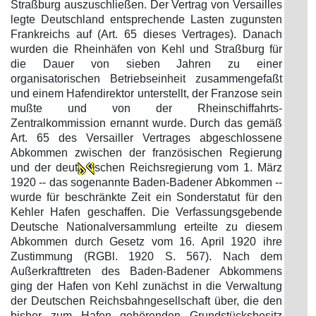
Straßburg auszuschließen. Der Vertrag von Versailles
legte Deutschland entsprechende Lasten zugunsten
Frankreichs auf (Art. 65 dieses Vertrages). Danach
wurden die Rheinhäfen von Kehl und Straßburg für
die Dauer von sieben Jahren zu einer
organisatorischen Betriebseinheit zusammengefaßt
und einem Hafendirektor unterstellt, der Franzose sein
mußte und von der Rheinschiffahrts-
Zentralkommission ernannt wurde. Durch das gemäß
Art. 65 des Versailler Vertrages abgeschlossene
Abkommen zwischen der französischen Regierung
und der deut
schen Reichsregierung vom 1. März
1920 -- das sogenannte Baden-Badener Abkommen --
wurde für beschränkte Zeit ein Sonderstatut für den
Kehler Hafen geschaffen. Die Verfassungsgebende
Deutsche Nationalversammlung erteilte zu diesem
Abkommen durch Gesetz vom 16. April 1920 ihre
Zustimmung (RGBl. 1920 S. 567). Nach dem
Außerkrafttreten des Baden-Badener Abkommens
ging der Hafen von Kehl zunächst in die Verwaltung
der Deutschen Reichsbahngesellschaft über, die den
bisher zum Hafen gehörenden Grundstücksbesitz