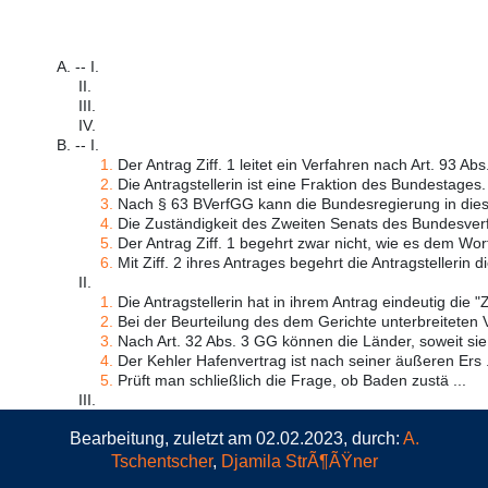
A. -- I.
II.
III.
IV.
B. -- I.
1.
Der Antrag Ziff. 1 leitet ein Verfahren nach Art. 93 Abs.
2.
Die Antragstellerin ist eine Fraktion des Bundestages. S
3.
Nach § 63 BVerfGG kann die Bundesregierung in diese
4.
Die Zuständigkeit des Zweiten Senats des Bundesverf
5.
Der Antrag Ziff. 1 begehrt zwar nicht, wie es dem Wort
6.
Mit Ziff. 2 ihres Antrages begehrt die Antragstellerin di
II.
1.
Die Antragstellerin hat in ihrem Antrag eindeutig die "
2.
Bei der Beurteilung des dem Gerichte unterbreiteten V
3.
Nach Art. 32 Abs. 3 GG können die Länder, soweit sie 
4.
Der Kehler Hafenvertrag ist nach seiner äußeren Ers .
5.
Prüft man schließlich die Frage, ob Baden zustä ...
III.
Bearbeitung, zuletzt am 02.02.2023, durch:
A.
Tschentscher
,
Djamila StrÃ¶ÃŸner