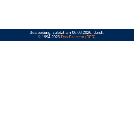
Bearbeitung, zuletzt am 06.08.2026, durch:
©
1994-2026
Das Fallrecht (DFR)
.