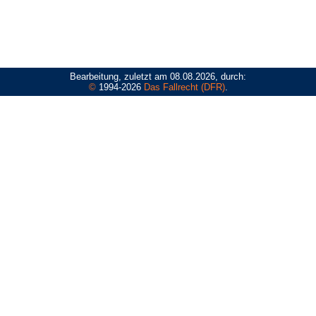
Bearbeitung, zuletzt am 08.08.2026, durch:
©
1994-2026
Das Fallrecht (DFR)
.