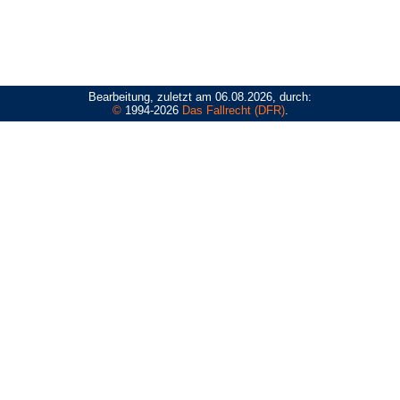
Bearbeitung, zuletzt am 06.08.2026, durch:
©
1994-2026
Das Fallrecht (DFR)
.