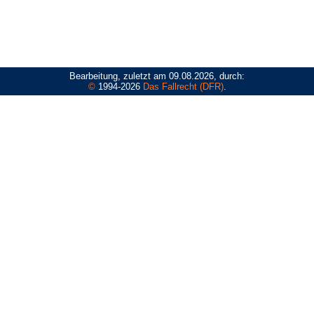
Bearbeitung, zuletzt am 09.08.2026, durch:
©
1994-2026
Das Fallrecht (DFR)
.