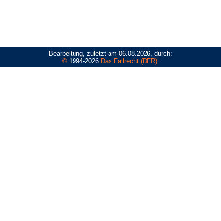
Bearbeitung, zuletzt am 06.08.2026, durch:
©
1994-2026
Das Fallrecht (DFR)
.