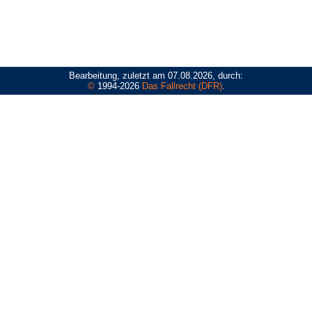
Bearbeitung, zuletzt am 07.08.2026, durch:
©
1994-2026
Das Fallrecht (DFR)
.