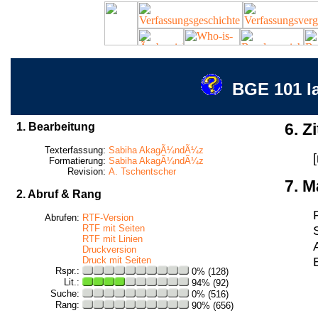
BGE 101 Ia
1. Bearbeitung
6. Zi
Texterfassung:
Sabiha AkagÃ¼ndÃ¼z
Formatierung:
Sabiha AkagÃ¼ndÃ¼z
Revision:
A. Tschentscher
7. M
2. Abruf & Rang
Abrufen:
RTF-Version
RTF mit Seiten
RTF mit Linien
Druckversion
Druck mit Seiten
Rspr.:
0% (128)
Lit.:
94% (92)
Suche:
0% (516)
Rang:
90% (656)