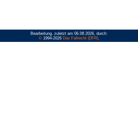
Bearbeitung, zuletzt am 06.08.2026, durch:
©
1994-2026
Das Fallrecht (DFR)
.