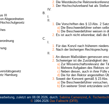
2.
Die Westdeutsche Rektorenkonferenz h
3.
Der Hochschulverband hat als Stellun
IV.
B.
s III
I.
on Abgeordneten
II.
 Hochschulgesetz
1.
Die Vorschriften des § 13 Abs. 2 Satz
a)
Die Beschwerdeführer sehen selbst
ches
b)
Die Beschwerdeführer weisen in 
2.
Es ist auch nicht erkennbar, daß die 
C.
erordnung
I.
1.
Für das Konzil nach früherem nieder
nung
2.
Nach der bisherigen Rechtsprechung 
II.
1.
An diesen Maßstäben gemessen ersche
2.
Schwieriger ist die Zuständigkeit des
a)
Zur Wissenschaftsrelevanz der Täti
b)
Mehrere Aufgaben des Rektors sind 
versitätsgesetz
c)
Neben diesen, auch in ihrer Fülle 
setz Hamburg
d)
Die für den Rektor angestellten Üb
3.
Soweit der Konvent gemäß § 23 Abs. 1
a)
Die Beschwerdeführer versuchen, 
b)
Ein weiterer Streit entzündete sich
earbeitung, zuletzt am 08.08.2026, durch:
Sabrina Camenzind
,
A. Tschentsch
©
1994-2026
Das Fallrecht (DFR)
.