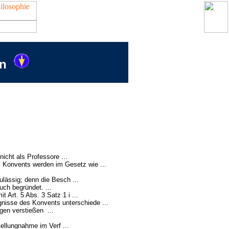
on
icht als Professore ...
onvents werden im Gesetz wie ...
ässig; denn die Besch ...
ch begründet. ...
 Art. 5 Abs. 3 Satz 1 i ...
isse des Konvents unterschiede ...
en verstießen ...
tellungnahme im Verf ...