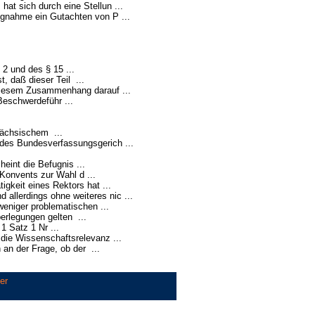
at sich durch eine Stellun ...
gnahme ein Gutachten von P ...
 2 und des § 15 ...
, daß dieser Teil ...
diesem Zusammenhang darauf ...
Beschwerdeführ ...
sächsischem ...
des Bundesverfassungsgerich ...
int die Befugnis ...
 Konvents zur Wahl d ...
gkeit eines Rektors hat ...
allerdings ohne weiteres nic ...
weniger problematischen ...
erlegungen gelten ...
 Satz 1 Nr ...
die Wissenschaftsrelevanz ...
 an der Frage, ob der ...
er