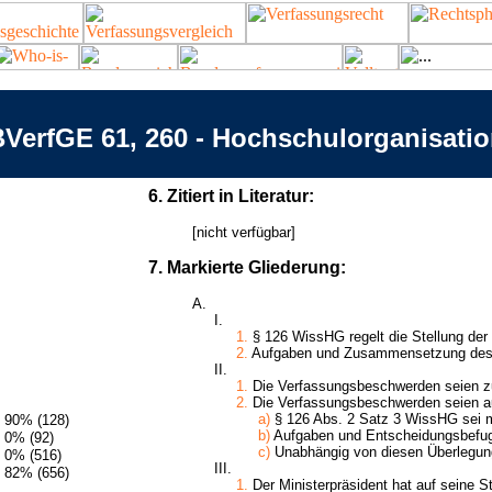
VerfGE 61, 260 - Hochschulorganisati
6. Zitiert in Literatur:
[nicht verfügbar]
7. Markierte Gliederung:
A.
I.
1.
§ 126 WissHG regelt die Stellung der n
2.
Aufgaben und Zusammensetzung des K
II.
1.
Die Verfassungsbeschwerden seien zul
2.
Die Verfassungsbeschwerden seien au
a)
§ 126 Abs. 2 Satz 3 WissHG sei mit
90% (128)
b)
Aufgaben und Entscheidungsbefugn
0% (92)
c)
Unabhängig von diesen Überlegung
0% (516)
III.
82% (656)
1.
Der Ministerpräsident hat auf seine S