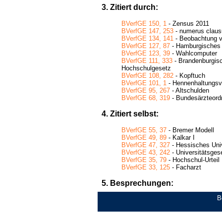
3. Zitiert durch:
BVerfGE 150, 1
- Zensus 2011
BVerfGE 147, 253
- numerus clausu
BVerfGE 134, 141
- Beobachtung v
BVerfGE 127, 87
- Hamburgisches
BVerfGE 123, 39
- Wahlcomputer
BVerfGE 111, 333
- Brandenburgis
Hochschulgesetz
BVerfGE 108, 282
- Kopftuch
BVerfGE 101, 1
- Hennenhaltungsv
BVerfGE 95, 267
- Altschulden
BVerfGE 68, 319
- Bundesärzteord
4. Zitiert selbst:
BVerfGE 55, 37
- Bremer Modell
BVerfGE 49, 89
- Kalkar I
BVerfGE 47, 327
- Hessisches Uni
BVerfGE 43, 242
- Universitätsge
BVerfGE 35, 79
- Hochschul-Urteil
BVerfGE 33, 125
- Facharzt
5. Besprechungen:
B