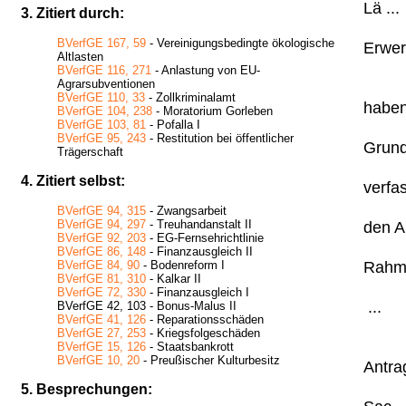
Lä ...
3. Zitiert durch:
BVerfGE 167, 59
- Vereinigungsbedingte ökologische
Erwer
Altlasten
BVerfGE 116, 271
- Anlastung von EU-
Agrarsubventionen
BVerfGE 110, 33
- Zollkriminalamt
haben 
BVerfGE 104, 238
- Moratorium Gorleben
BVerfGE 103, 81
- Pofalla I
BVerfGE 95, 243
- Restitution bei öffentlicher
Grund
Trägerschaft
4. Zitiert selbst:
verfa
BVerfGE 94, 315
- Zwangsarbeit
BVerfGE 94, 297
- Treuhandanstalt II
den A
BVerfGE 92, 203
- EG-Fernsehrichtlinie
BVerfGE 86, 148
- Finanzausgleich II
Rahme
BVerfGE 84, 90
- Bodenreform I
BVerfGE 81, 310
- Kalkar II
BVerfGE 72, 330
- Finanzausgleich I
...
BVerfGE 42, 103 - Bonus-Malus II
BVerfGE 41, 126
- Reparationsschäden
BVerfGE 27, 253
- Kriegsfolgeschäden
BVerfGE 15, 126
- Staatsbankrott
BVerfGE 10, 20
- Preußischer Kulturbesitz
Antrag
5. Besprechungen: