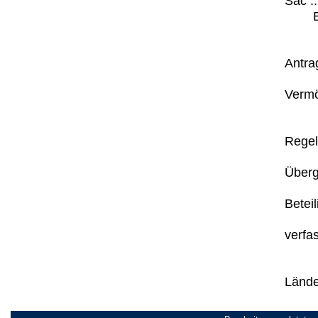
Sac ..
Antrag
Vermö
Regel
Überga
Beteil
verfas
Lände 