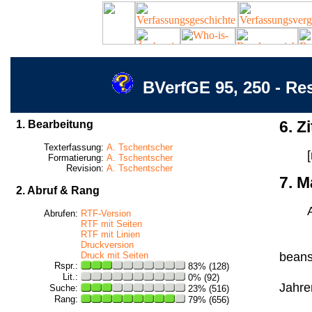
BVerfGE 95, 250 - Re
1. Bearbeitung
6. Zi
Texterfassung:
A. Tschentscher
Formatierung:
A. Tschentscher
Revision:
A. Tschentscher
7. M
2. Abruf & Rang
Abrufen:
RTF-Version
RTF mit Seiten
RTF mit Linien
Druckversion
beansp
Druck mit Seiten
Rspr.:
83% (128)
Lit.:
0% (92)
Jahren
Suche:
23% (516)
Rang:
79% (656)