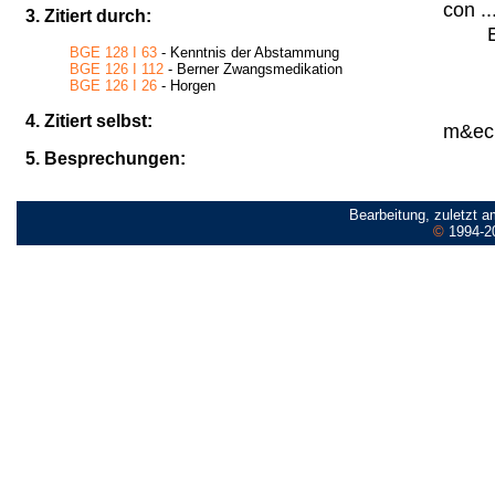
con ..
3. Zitiert durch:
BGE 128 I 63
- Kenntnis der Abstammung
BGE 126 I 112
- Berner Zwangsmedikation
BGE 126 I 26
- Horgen
4. Zitiert selbst:
m&ecir
5. Besprechungen:
Bearbeitung, zuletzt 
©
1994-2