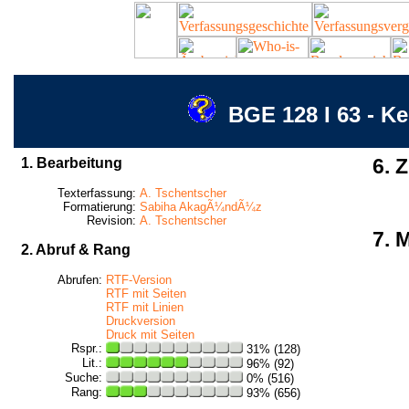
BGE 128 I 63 - 
1. Bearbeitung
6. Z
Texterfassung:
A. Tschentscher
Formatierung:
Sabiha AkagÃ¼ndÃ¼z
Revision:
A. Tschentscher
7. 
2. Abruf & Rang
Abrufen:
RTF-Version
RTF mit Seiten
RTF mit Linien
Druckversion
Druck mit Seiten
Rspr.:
31% (128)
Lit.:
96% (92)
Suche:
0% (516)
Rang:
93% (656)