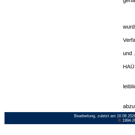
gena
wurde
Verf
und .
HAÜ 
leibl
abzu
Bearbeitung, zuletzt am 10.08.202
©
1994-2