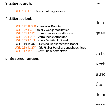
...
3. Zitiert durch:
BGE 139 I 16
- Ausschaffungsinitiative
4. Zitiert selbst:
dem -
BGE 126 II 300
- Liestaler Banntag
BGE 127 I 6
- Basler Zwangsmedikation
gelte
BGE 126 I 112
- Berner Zwangsmedikation
BGE 125 I 257
- Vormundschaftsakten
BGE 122 I 153
- Klinik Schlössli Oetwil
BGE 119 Ia 460 - Reproduktionsmedizin Basel
BGE 115 Ia 234
- St. Galler Forpflanzungsbeschluss
BGE 112 Ia 97
- Vormundschaftsakten
zu be
5. Besprechungen:
Rech
Bund
Über
derar