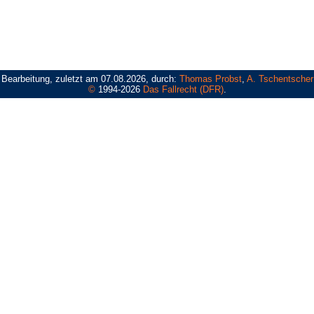
Bearbeitung, zuletzt am 07.08.2026, durch:
Thomas Probst
,
A. Tschentscher
©
1994-2026
Das Fallrecht (DFR)
.