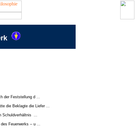
erk
 der Feststellung d ...
e die Beklagte die Liefer ...
n Schuldverhältnis ...
des Feuerwerks -- u ...