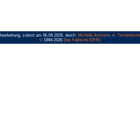
Bearbeitung, zuletzt am 06.08.2026, durch:
Michelle Ammann
,
A. Tschentsche
©
1994-2026
Das Fallrecht (DFR)
.