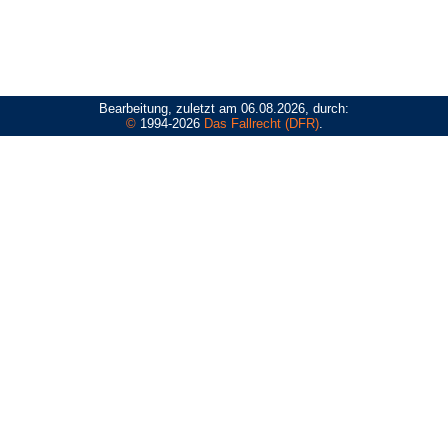
Bearbeitung, zuletzt am 06.08.2026, durch:
©
1994-2026
Das Fallrecht (DFR)
.