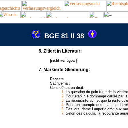
BGE 81 II 38
6. Zitiert in Literatur:
[nicht verfügbar]
7. Markierte Gliederung:
Regeste
Sachverhalt
Considérant en droit:
1.
La question du gain futur de la victime
2.
Pour établir le dommage causé par la 
3.
La recourante admet que la rente qu'ell
4.
Pour tenir compte des chances de rema
6.
Dès lors, dame Lauper a droit aux mon
7.
Selon ces calculs, la recourante aurait