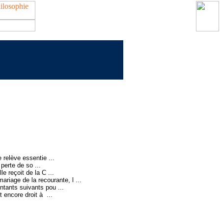
 relève essentie ...
perte de so ...
e reçoit de la C ...
riage de la recourante, l ...
tants suivants pou ...
 encore droit à ...