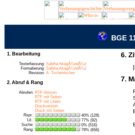
BGE 111
1. Bearbeitung
6. Zi
Texterfassung:
Sabiha AkagÃ¼ndÃ¼z
Formatierung:
Sabiha AkagÃ¼ndÃ¼z
Revision:
A. Tschentscher
7. M
2. Abruf & Rang
Abrufen:
RTF-Version
RTF mit Seiten
RTF mit Linien
Druckversion
Druck mit Seiten
Rspr.:
40% (128)
Lit.:
77% (92)
Suche:
0% (516)
Rang:
79% (656)