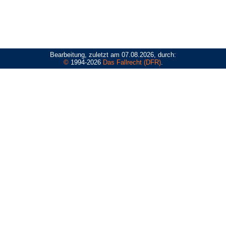
Bearbeitung, zuletzt am 07.08.2026, durch:
©
1994-2026
Das Fallrecht (DFR)
.