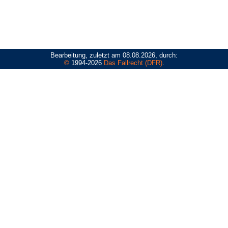
Bearbeitung, zuletzt am 08.08.2026, durch:
©
1994-2026
Das Fallrecht (DFR)
.