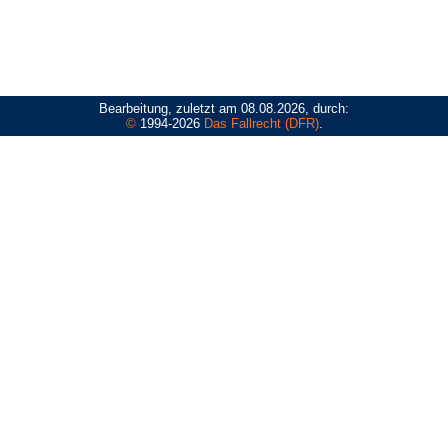
Bearbeitung, zuletzt am 08.08.2026, durch:
©
1994-2026
Das Fallrecht (DFR)
.