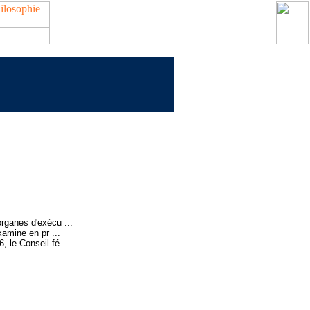
organes d'exécu ...
amine en pr ...
le Conseil fé ...