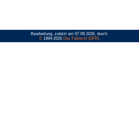
Bearbeitung, zuletzt am 07.08.2026, durch:
©
1994-2026
Das Fallrecht (DFR)
.