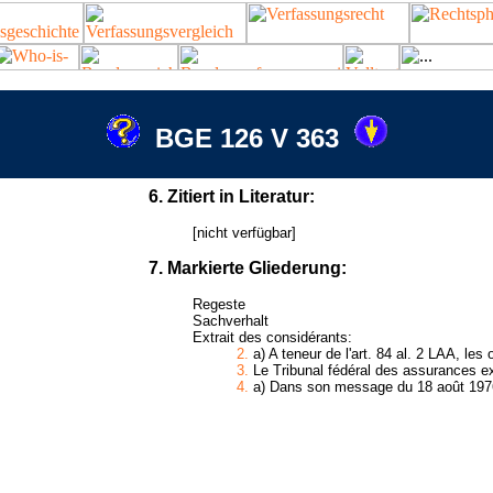
BGE 126 V 363
6. Zitiert in Literatur:
[nicht verfügbar]
7. Markierte Gliederung:
Regeste
Sachverhalt
Extrait des considérants:
2.
a) A teneur de l'art. 84 al. 2 LAA, les 
3.
Le Tribunal fédéral des assurances ex
4.
a) Dans son message du 18 août 1976, 