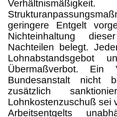
Verhältnismä
Strukturanpassungsmaß
geringere Entgelt vor
Nichteinhaltung die
Nachteilen belegt. Jede
Lohnabstandsgebot u
Übermaßverbot. Ein 
Bundesanstalt nicht b
zusätzlich sanktio
Lohnkostenzuschuß sei v
Arbeitsentgelts una