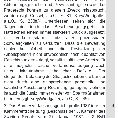
Ablehnungsgesuche und Beweisanträge sowie das
Fragerecht können zu diesem Zweck missbraucht
werden (vgl. Gössel, a.a.O., S. 81; Krey/Windgätter,
a.a.O., S. 238ff.). Unterdessen sehen sich die
Tatgerichte durch das Beschleunigungsgebot in
Haftsachen einem immer stärkeren Druck ausgesetzt,
die Verfahrensdauer trotz aller prozessualen
Schwierigkeiten zu verkürzen. Dass die Bewertung
richterlicher Arbeit und die Festsetzung der
Arbeitspensen nicht unwesentlich nach quantitativen
Gesichtspunkten erfolgt, schafft zusätzliche Anreize für
eine möglichst rasche Verfahrenserledigung auch
unter Inkaufnahme inhaltlicher Defizite. Der
steigenden Belastung der Strafjustiz haben die Länder
nicht durch eine entsprechende personelle und
sachliche Ausstattung Rechnung getragen; vielmehr
ist auch die Justiz immer wieder von Sparmaßnahmen
betroffen (vgl. Krey/Windgätter, a.a.O., S. 235).
3. Das Bundesverfassungsgericht prüfte 1987 in einer
4
Kammerentscheidung (Beschluss der 3. Kammer des
Zweiten Senats vom 27. Januar 1987 -- 2 BvR