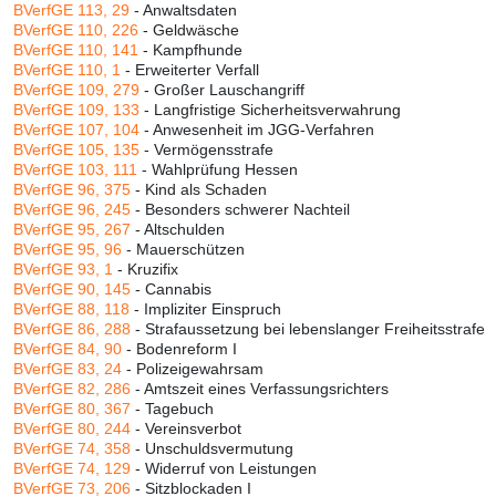
BVerfGE 113, 29
- Anwaltsdaten
BVerfGE 110, 226
- Geldwäsche
BVerfGE 110, 141
- Kampfhunde
BVerfGE 110, 1
- Erweiterter Verfall
BVerfGE 109, 279
- Großer Lauschangriff
BVerfGE 109, 133
- Langfristige Sicherheitsverwahrung
BVerfGE 107, 104
- Anwesenheit im JGG-Verfahren
BVerfGE 105, 135
- Vermögensstrafe
BVerfGE 103, 111
- Wahlprüfung Hessen
BVerfGE 96, 375
- Kind als Schaden
BVerfGE 96, 245
- Besonders schwerer Nachteil
BVerfGE 95, 267
- Altschulden
BVerfGE 95, 96
- Mauerschützen
BVerfGE 93, 1
- Kruzifix
BVerfGE 90, 145
- Cannabis
BVerfGE 88, 118
- Impliziter Einspruch
BVerfGE 86, 288
- Strafaussetzung bei lebenslanger Freiheitsstrafe
BVerfGE 84, 90
- Bodenreform I
BVerfGE 83, 24
- Polizeigewahrsam
BVerfGE 82, 286
- Amtszeit eines Verfassungsrichters
BVerfGE 80, 367
- Tagebuch
BVerfGE 80, 244
- Vereinsverbot
BVerfGE 74, 358
- Unschuldsvermutung
BVerfGE 74, 129
- Widerruf von Leistungen
BVerfGE 73, 206
- Sitzblockaden I