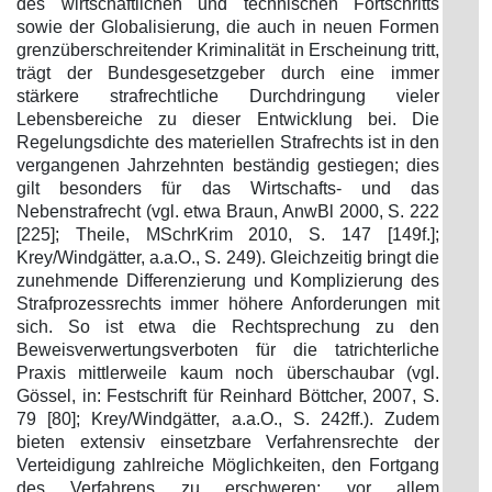
des wirtschaftlichen und technischen Fortschritts
sowie der Globalisierung, die auch in neuen Formen
grenzüberschreitender Kriminalität in Erscheinung tritt,
trägt der Bundesgesetzgeber durch eine immer
stärkere strafrechtliche Durchdringung vieler
Lebensbereiche zu dieser Entwicklung bei. Die
Regelungsdichte des materiellen Strafrechts ist in den
vergangenen Jahrzehnten beständig gestiegen; dies
gilt besonders für das Wirtschafts- und das
Nebenstrafrecht (vgl. etwa Braun, AnwBl 2000, S. 222
[225]; Theile, MSchrKrim 2010, S. 147 [149f.];
Krey/Windgätter, a.a.O., S. 249). Gleichzeitig bringt die
zunehmende Differenzierung und Komplizierung des
Strafprozessrechts immer höhere Anforderungen mit
sich. So ist etwa die Rechtsprechung zu den
Beweisverwertungsverboten für die tatrichterliche
Praxis mittlerweile kaum noch überschaubar (vgl.
Gössel, in: Festschrift für Reinhard Böttcher, 2007, S.
79 [80]; Krey/Windgätter, a.a.O., S. 242ff.). Zudem
bieten extensiv einsetzbare Verfahrensrechte der
Verteidigung zahlreiche Möglichkeiten, den Fortgang
des Verfahrens zu erschweren; vor allem