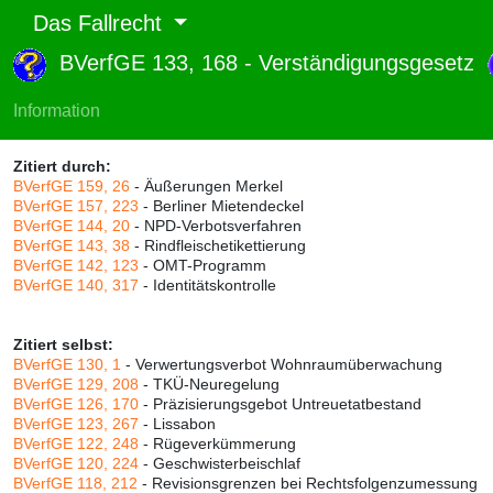
Das Fallrecht
BVerfGE 133, 168 - Verständigungsgesetz
Abruf und Rang:
RTF-Version
(
Seiten
,
Linien
),
Druckversion
(
Seiten
)
Information
Rang:
96% (656)
Zitiert durch:
BVerfGE 159, 26
- Äußerungen Merkel
BVerfGE 157, 223
- Berliner Mietendeckel
BVerfGE 144, 20
- NPD-Verbotsverfahren
BVerfGE 143, 38
- Rindfleischetikettierung
BVerfGE 142, 123
- OMT-Programm
BVerfGE 140, 317
- Identitätskontrolle
Zitiert selbst:
BVerfGE 130, 1
- Verwertungsverbot Wohnraumüberwachung
BVerfGE 129, 208
- TKÜ-Neuregelung
BVerfGE 126, 170
- Präzisierungsgebot Untreuetatbestand
BVerfGE 123, 267
- Lissabon
BVerfGE 122, 248
- Rügeverkümmerung
BVerfGE 120, 224
- Geschwisterbeischlaf
BVerfGE 118, 212
- Revisionsgrenzen bei Rechtsfolgenzumessung