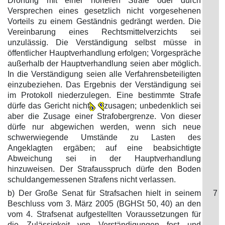
Drohung mit einer höheren Strafe oder durch
Versprechen eines gesetzlich nicht vorgesehenen
Vorteils zu einem Geständnis gedrängt werden. Die
Vereinbarung eines Rechtsmittelverzichts sei
unzulässig. Die Verständigung selbst müsse in
öffentlicher Hauptverhandlung erfolgen; Vorgespräche
außerhalb der Hauptverhandlung seien aber möglich.
In die Verständigung seien alle Verfahrensbeteiligten
einzubeziehen. Das Ergebnis der Verständigung sei
im Protokoll niederzulegen. Eine bestimmte Strafe
dürfe das Gericht nicht
zusagen; unbedenklich sei
aber die Zusage einer Strafobergrenze. Von dieser
dürfe nur abgewichen werden, wenn sich neue
schwerwiegende Umstände zu Lasten des
Angeklagten ergäben; auf eine beabsichtigte
Abweichung sei in der Hauptverhandlung
hinzuweisen. Der Strafausspruch dürfe den Boden
schuldangemessenen Strafens nicht verlassen.
b) Der Große Senat für Strafsachen hielt in seinem
7
Beschluss vom 3. März 2005 (BGHSt 50, 40) an den
vom 4. Strafsenat aufgestellten Voraussetzungen für
die Zulässigkeit von Verständigungen fest und