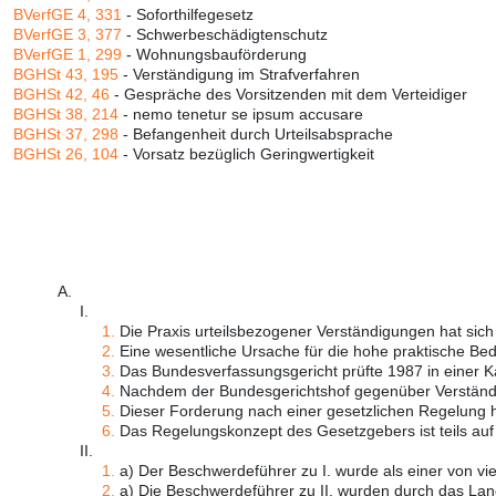
BVerfGE 4, 331
- Soforthilfegesetz
BVerfGE 3, 377
- Schwerbeschädigtenschutz
BVerfGE 1, 299
- Wohnungsbauförderung
BGHSt 43, 195
- Verständigung im Strafverfahren
BGHSt 42, 46
- Gespräche des Vorsitzenden mit dem Verteidiger
BGHSt 38, 214
- nemo tenetur se ipsum accusare
BGHSt 37, 298
- Befangenheit durch Urteilsabsprache
BGHSt 26, 104
- Vorsatz bezüglich Geringwertigkeit
A.
I.
1.
Die Praxis urteilsbezogener Verständigungen hat sich --
2.
Eine wesentliche Ursache für die hohe praktische Bed
3.
Das Bundesverfassungsgericht prüfte 1987 in einer K
4.
Nachdem der Bundesgerichtshof gegenüber Verständi
5.
Dieser Forderung nach einer gesetzlichen Regelung h
6.
Das Regelungskonzept des Gesetzgebers ist teils auf
II.
1.
a) Der Beschwerdeführer zu I. wurde als einer von vier
2.
a) Die Beschwerdeführer zu II. wurden durch das Land