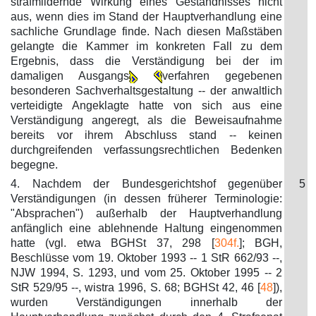
strafmildernde Wirkung eines Geständnisses nicht
aus, wenn dies im Stand der Hauptverhandlung eine
sachliche Grundlage finde. Nach diesen Maßstäben
gelangte die Kammer im konkreten Fall zu dem
Ergebnis, dass die Verständigung bei der im
damaligen Ausgangs
verfahren gegebenen
besonderen Sachverhaltsgestaltung -- der anwaltlich
verteidigte Angeklagte hatte von sich aus eine
Verständigung angeregt, als die Beweisaufnahme
bereits vor ihrem Abschluss stand -- keinen
durchgreifenden verfassungsrechtlichen Bedenken
begegne.
4. Nachdem der Bundesgerichtshof gegenüber
5
Verständigungen (in dessen früherer Terminologie:
"Absprachen") außerhalb der Hauptverhandlung
anfänglich eine ablehnende Haltung eingenommen
hatte (vgl. etwa BGHSt 37, 298 [
304f.
]; BGH,
Beschlüsse vom 19. Oktober 1993 -- 1 StR 662/93 --,
NJW 1994, S. 1293, und vom 25. Oktober 1995 -- 2
StR 529/95 --, wistra 1996, S. 68; BGHSt 42, 46 [
48
]),
wurden Verständigungen innerhalb der