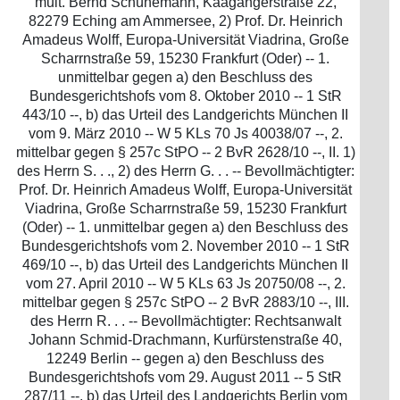
mult. Bernd Schünemann, Kaagangerstraße 22,
82279 Eching am Ammersee, 2) Prof. Dr. Heinrich
Amadeus Wolff, Europa-Universität Viadrina, Große
Scharrnstraße 59, 15230 Frankfurt (Oder) -- 1.
unmittelbar gegen a) den Beschluss des
Bundesgerichtshofs vom 8. Oktober 2010 -- 1 StR
443/10 --, b) das Urteil des Landgerichts München II
vom 9. März 2010 -- W 5 KLs 70 Js 40038/07 --, 2.
mittelbar gegen § 257c StPO -- 2 BvR 2628/10 --, II. 1)
des Herrn S. . ., 2) des Herrn G. . . -- Bevollmächtigter:
Prof. Dr. Heinrich Amadeus Wolff, Europa-Universität
Viadrina, Große Scharrnstraße 59, 15230 Frankfurt
(Oder) -- 1. unmittelbar gegen a) den Beschluss des
Bundesgerichtshofs vom 2. November 2010 -- 1 StR
469/10 --, b) das Urteil des Landgerichts München II
vom 27. April 2010 -- W 5 KLs 63 Js 20750/08 --, 2.
mittelbar gegen § 257c StPO -- 2 BvR 2883/10 --, III.
des Herrn R. . . -- Bevollmächtigter: Rechtsanwalt
Johann Schmid-Drachmann, Kurfürstenstraße 40,
12249 Berlin -- gegen a) den Beschluss des
Bundesgerichtshofs vom 29. August 2011 -- 5 StR
287/11 --, b) das Urteil des Landgerichts Berlin vom