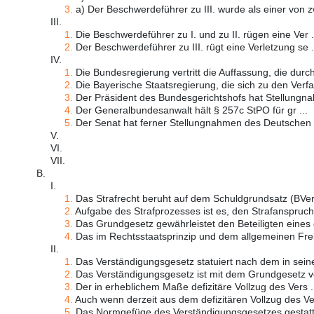
3.
a) Der Beschwerdeführer zu III. wurde als einer von z
III.
1.
Die Beschwerdeführer zu I. und zu II. rügen eine Ver .
2.
Der Beschwerdeführer zu III. rügt eine Verletzung se .
IV.
1.
Die Bundesregierung vertritt die Auffassung, die durch
2.
Die Bayerische Staatsregierung, die sich zu den Verfa
3.
Der Präsident des Bundesgerichtshofs hat Stellungna
4.
Der Generalbundesanwalt hält § 257c StPO für gr ...
5.
Der Senat hat ferner Stellungnahmen des Deutschen R
V.
VI.
VII.
B.
I.
1.
Das Strafrecht beruht auf dem Schuldgrundsatz (BVer
2.
Aufgabe des Strafprozesses ist es, den Strafanspruch 
3.
Das Grundgesetz gewährleistet den Beteiligten eines g
4.
Das im Rechtsstaatsprinzip und dem allgemeinen Freih
II.
1.
Das Verständigungsgesetz statuiert nach dem in sein
2.
Das Verständigungsgesetz ist mit dem Grundgesetz ve
3.
Der in erheblichem Maße defizitäre Vollzug des Vers .
4.
Auch wenn derzeit aus dem defizitären Vollzug des Ver
5.
Das Normgefüge des Verständigungsgesetzes gestatte