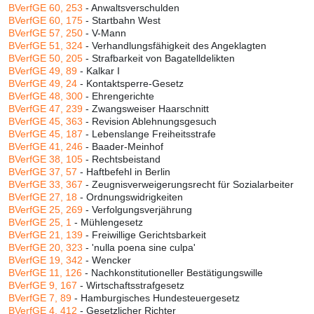
BVerfGE 60, 253
- Anwaltsverschulden
BVerfGE 60, 175
- Startbahn West
BVerfGE 57, 250
- V-Mann
BVerfGE 51, 324
- Verhandlungsfähigkeit des Angeklagten
BVerfGE 50, 205
- Strafbarkeit von Bagatelldelikten
BVerfGE 49, 89
- Kalkar I
BVerfGE 49, 24
- Kontaktsperre-Gesetz
BVerfGE 48, 300
- Ehrengerichte
BVerfGE 47, 239
- Zwangsweiser Haarschnitt
BVerfGE 45, 363
- Revision Ablehnungsgesuch
BVerfGE 45, 187
- Lebenslange Freiheitsstrafe
BVerfGE 41, 246
- Baader-Meinhof
BVerfGE 38, 105
- Rechtsbeistand
BVerfGE 37, 57
- Haftbefehl in Berlin
BVerfGE 33, 367
- Zeugnisverweigerungsrecht für Sozialarbeiter
BVerfGE 27, 18
- Ordnungswidrigkeiten
BVerfGE 25, 269
- Verfolgungsverjährung
BVerfGE 25, 1
- Mühlengesetz
BVerfGE 21, 139
- Freiwillige Gerichtsbarkeit
BVerfGE 20, 323
- 'nulla poena sine culpa'
BVerfGE 19, 342
- Wencker
BVerfGE 11, 126
- Nachkonstitutioneller Bestätigungswille
BVerfGE 9, 167
- Wirtschaftsstrafgesetz
BVerfGE 7, 89
- Hamburgisches Hundesteuergesetz
BVerfGE 4, 412
- Gesetzlicher Richter