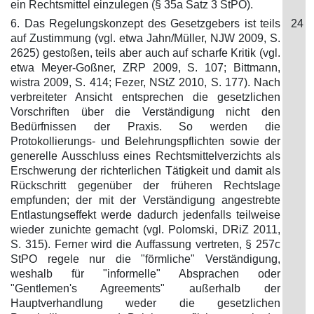
ein Rechtsmittel einzulegen (§ 35a Satz 3 StPO).
6. Das Regelungskonzept des Gesetzgebers ist teils
24
auf Zustimmung (vgl. etwa Jahn/Müller, NJW 2009, S.
2625) gestoßen, teils aber auch auf scharfe Kritik (vgl.
etwa Meyer-Goßner, ZRP 2009, S. 107; Bittmann,
wistra 2009, S. 414; Fezer, NStZ 2010, S. 177). Nach
verbreiteter Ansicht entsprechen die gesetzlichen
Vorschriften über die Verständigung nicht den
Bedürfnissen der Praxis. So werden die
Protokollierungs- und Belehrungspflichten sowie der
generelle Ausschluss eines Rechtsmittelverzichts als
Erschwerung der richterlichen Tätigkeit und damit als
Rückschritt gegenüber der früheren Rechtslage
empfunden; der mit der Verständigung angestrebte
Entlastungseffekt werde dadurch jedenfalls teilweise
wieder zunichte gemacht (vgl. Polomski, DRiZ 2011,
S. 315). Ferner wird die Auffassung vertreten, § 257c
StPO regele nur die "förmliche" Verständigung,
weshalb für "informelle" Absprachen oder
"Gentlemen's Agreements" außerhalb der
Hauptverhandlung weder die gesetzlichen