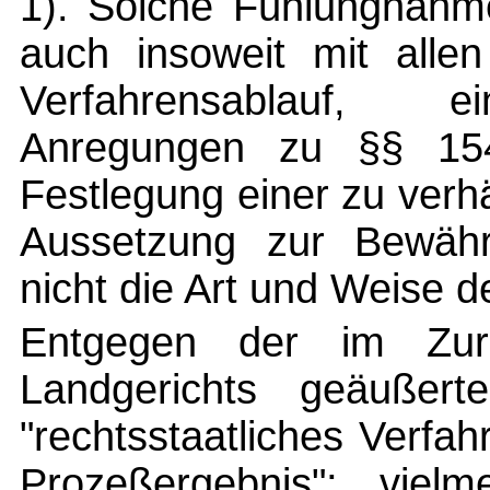
1). Solche Fühlungnahm
auch insoweit mit alle
Verfahrensablauf, ein
Anregungen zu §§ 154
Festlegung einer zu ver
Aussetzung zur Bewähr
nicht die Art und Weise d
Entgegen der im Zurü
Landgerichts geäußert
"rechtsstaatliches Verf
Prozeßergebnis"; viel