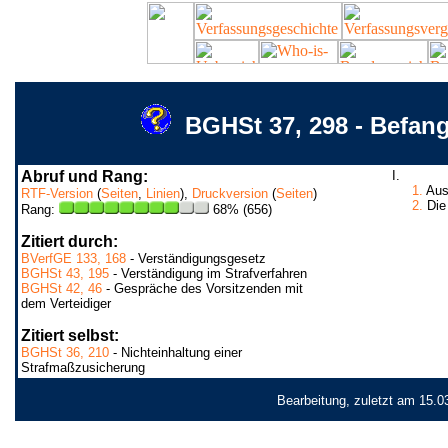
BGHSt 37, 298 - Befan
Abruf und Rang:
I.
1.
Aus 
RTF-Version
(
Seiten
,
Linien
),
Druckversion
(
Seiten
)
2.
Die 
Rang:
68% (656)
Zitiert durch:
BVerfGE 133, 168
- Verständigungsgesetz
BGHSt 43, 195
- Verständigung im Strafverfahren
BGHSt 42, 46
- Gespräche des Vorsitzenden mit
dem Verteidiger
Zitiert selbst:
BGHSt 36, 210
- Nichteinhaltung einer
Strafmaßzusicherung
Bearbeitung, zuletzt am 15.0