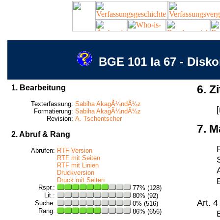
BGE 101 Ia 67 - Dis
1. Bearbeitung
6. Zi
Texterfassung:
Sabiha AkagÃ¼ndÃ¼z
Formatierung:
Sabiha AkagÃ¼ndÃ¼z
Revision:
A. Tschentscher
7. M
2. Abruf & Rang
Abrufen:
RTF-Version
RTF mit Seiten
RTF mit Linien
Druckversion
Druck mit Seiten
Rspr.:
77% (128)
Lit.:
80% (92)
Art. 4
Suche:
0% (516)
Rang:
86% (656)