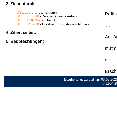
3. Zitiert durch:
BGE 105 V 1
- Achermann
Ratifi
BGE 130 I 290
- Zürcher Anwaltsverband
BGE 117 Ib 367
- Erben X
BGE 104 Ia 88
- Bündner Informationsrichtlinien
...
4. Zitiert selbst:
Art. 8
5. Besprechungen:
mutma
a ...
Ersch
Bearbeitung, zuletzt am 08.08.202
©
1994-2