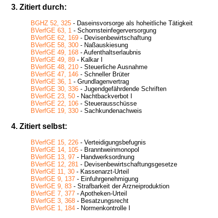
3. Zitiert durch:
BGHZ 52, 325
- Daseinsvorsorge als hoheitliche Tätigkeit
BVerfGE 63, 1
- Schornsteinfegerversorgung
BVerfGE 62, 169
- Devisenbewirtschaftung
BVerfGE 58, 300
- Naßauskiesung
BVerfGE 49, 168
- Aufenthaltserlaubnis
BVerfGE 49, 89
- Kalkar I
BVerfGE 48, 210
- Steuerliche Ausnahme
BVerfGE 47, 146
- Schneller Brüter
BVerfGE 36, 1
- Grundlagenvertrag
BVerfGE 30, 336
- Jugendgefährdende Schriften
BVerfGE 23, 50
- Nachtbackverbot I
BVerfGE 22, 106
- Steuerausschüsse
BVerfGE 19, 330
- Sachkundenachweis
4. Zitiert selbst:
BVerfGE 15, 226
- Verteidigungsbefugnis
BVerfGE 14, 105
- Branntweinmonopol
BVerfGE 13, 97
- Handwerksordnung
BVerfGE 12, 281
- Devisenbewirtschaftungsgesetze
BVerfGE 11, 30
- Kassenarzt-Urteil
BVerfGE 9, 137
- Einfuhrgenehmigung
BVerfGE 9, 83
- Strafbarkeit der Arzneiproduktion
BVerfGE 7, 377
- Apotheken-Urteil
BVerfGE 3, 368
- Besatzungsrecht
BVerfGE 1, 184
- Normenkontrolle I