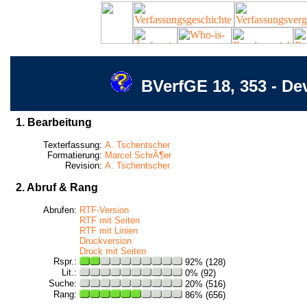
BVerfGE 18, 353 - De
1. Bearbeitung
Texterfassung:
A. Tschentscher
Formatierung:
Marcel SchrÃ¶er
Revision:
A. Tschentscher
2. Abruf & Rang
Abrufen:
RTF-Version
RTF mit Seiten
RTF mit Linien
Druckversion
Druck mit Seiten
Rspr.:
92% (128)
Lit.:
0% (92)
Suche:
20% (516)
Rang:
86% (656)