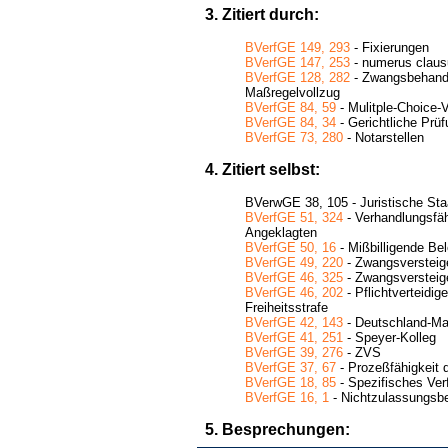
3. Zitiert durch:
BVerfGE 149, 293
- Fixierungen
BVerfGE 147, 253
- numerus clausu
BVerfGE 128, 282
- Zwangsbehand
Maßregelvollzug
BVerfGE 84, 59
- Mulitple-Choice-
BVerfGE 84, 34
- Gerichtliche Prüf
BVerfGE 73, 280
- Notarstellen
4. Zitiert selbst:
BVerwGE 38, 105 - Juristische Sta
BVerfGE 51, 324
- Verhandlungsfäh
Angeklagten
BVerfGE 50, 16
- Mißbilligende Be
BVerfGE 49, 220
- Zwangsversteige
BVerfGE 46, 325
- Zwangsversteige
BVerfGE 46, 202
- Pflichtverteidig
Freiheitsstrafe
BVerfGE 42, 143
- Deutschland-Ma
BVerfGE 41, 251
- Speyer-Kolleg
BVerfGE 39, 276
- ZVS
BVerfGE 37, 67
- Prozeßfähigkeit 
BVerfGE 18, 85
- Spezifisches Ver
BVerfGE 16, 1
- Nichtzulassungsb
5. Besprechungen: