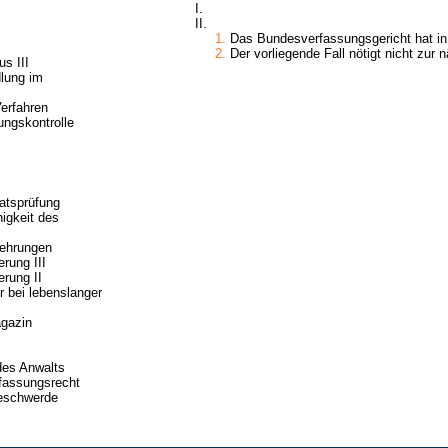
I.
II.
1.
Das Bundesverfassungsgericht hat in s
2.
Der vorliegende Fall nötigt nicht zur n
s III
lung im
Verfahren
ungskontrolle
atsprüfung
igkeit des
lehrungen
rung III
rung II
er bei lebenslanger
gazin
des Anwalts
fassungsrecht
eschwerde