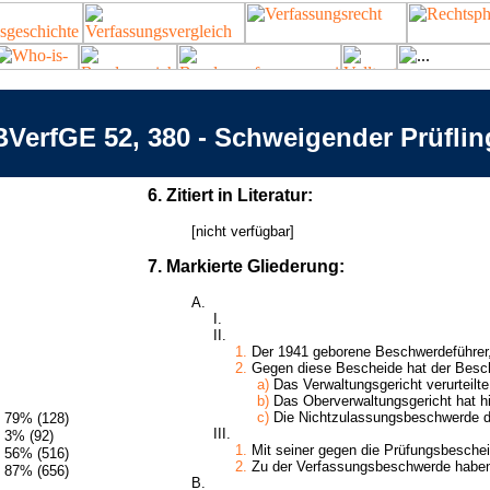
BVerfGE 52, 380 - Schweigender Prüflin
6. Zitiert in Literatur:
[nicht verfügbar]
7. Markierte Gliederung:
A.
I.
II.
1.
Der 1941 geborene Beschwerdeführer, 
2.
Gegen diese Bescheide hat der Beschw
a)
Das Verwaltungsgericht verurteilt
b)
Das Oberverwaltungsgericht hat hi
c)
Die Nichtzulassungsbeschwerde de
79% (128)
III.
3% (92)
1.
Mit seiner gegen die Prüfungsbeschei
56% (516)
2.
Zu der Verfassungsbeschwerde haben s
87% (656)
B.