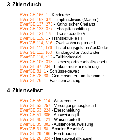
3. Zitiert durch:
BVerfGE 166, 1
- Kinderehe
BVerfGE 162, 378
- Impfnachweis (Masern)
BVerfGE 137, 273
- Katholischer Chefarzt
BVerfGE 133, 377
- Ehegattensplitting
BVerfGE 121, 175
- Transsexuelle V
BVerfGE 115, 1
- Transsexuelle III
BVerfGE 114, 316
- Zweitwohnungsteuer II
BVerfGE 111, 176
- Erziehungsgeld an Ausländer
BVerfGE 111, 160
- Kindergeld an Ausländer
BVerfGE 110, 412
- Teilkindergeld
BVerfGE 105, 313
- Lebenspartnerschaftsgesetz
BVerfGE 87, 234
- Einkommensanrechnung
BVerfGE 81, 1
- Schlüsselgewalt
BVerfGE 78, 38
- Gemeinsamer Familienname
BVerfGE 76, 1
- Familiennachzug
4. Zitiert selbst:
BVerfGE 55, 114
- Witwenrente
BVerfGE 53, 257
- Versorgungsausgleich I
BVerfGE 53, 224
- Ehescheidung
BVerfGE 51, 386
- Ausweisung II
BVerfGE 40, 121
- Waisenrente II
BVerfGE 35, 382
- Ausländerausweisung
BVerfGE 31, 58
- Spanier-Beschluß
BVerfGE 29, 166
- Ferntrauung
BVerfGE 28, 324
- Heiratswegfallklausel