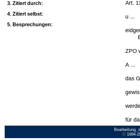
Art. 1
3. Zitiert durch:
4. Zitiert selbst:
u ...
5. Besprechungen:
eidge
ZPO w
A ...
das G
gewis
werde
für da
Bearbeitung, 
©
1994-2