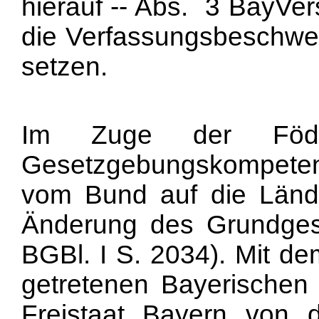
hierauf -- Abs. 3 BayVer
die Verfassungsbeschwer
setzen.
Im Zuge der Föder
Gesetzgebungskompeten
vom Bund auf die Lände
Änderung des Grundges
BGBl. I S. 2034). Mit de
getretenen Bayerischen
Freistaat Bayern von 