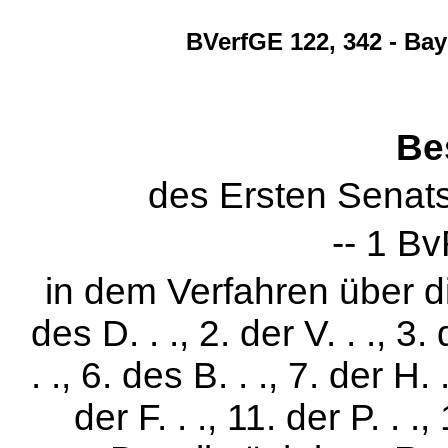
BVerfGE 122, 342 - Ba
Be
des Ersten Senat
-- 1 B
in dem Verfahren über 
des D. . ., 2. der V. . ., 3.
. ., 6. des B. . ., 7. der H. 
der F. . ., 11. der P. . .,