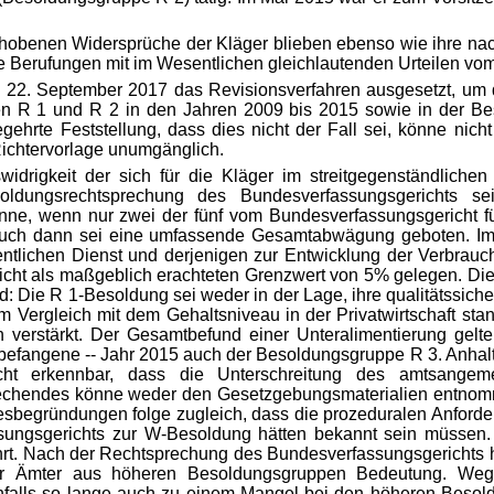
hobenen Widersprüche der Kläger blieben ebenso wie ihre nach
 Berufungen mit im Wesentlichen gleichlautenden Urteilen vom
 22. September 2017 das Revisionsverfahren ausgesetzt, um
n R 1 und R 2 in den Jahren 2009 bis 2015 sowie in der Be
gehrte Feststellung, dass dies nicht der Fall sei, könne nich
Richtervorlage unumgänglich.
idrigkeit der sich für die Kläger im streitgegenständliche
ldungsrechtsprechung des Bundesverfassungsgerichts s
nne, wenn nur zwei der fünf vom Bundesverfassungsgericht fü
. Auch dann sei eine umfassende Gesamtabwägung geboten. Im 
entlichen Dienst und derjenigen zur Entwicklung der Verbrauc
ht als maßgeblich erachteten Grenzwert von 5% gelegen. Die 
ld: Die R 1-Besoldung sei weder in der Lage, ihre qualitätssic
m Vergleich mit
dem Gehaltsniveau in der Privatwirtschaft st
ern verstärkt. Der Gesamtbefund einer Unteralimentierung ge
itbefangene -- Jahr 2015 auch der Besoldungsgruppe R 3. Anhalt
 nicht erkennbar, dass die Unterschreitung des amtsang
rechendes könne weder den Gesetzgebungsmaterialien entnom
esbegründungen folge zugleich, dass die prozeduralen Anforderu
ssungsgerichts zur W-Besoldung hätten bekannt sein müssen.
t. Nach der Rechtsprechung des Bundesverfassungsgerichts h
für Ämter aus höheren Besoldungsgruppen Bedeutung. Wege
falls so lange auch zu einem Mangel bei den höheren Besol