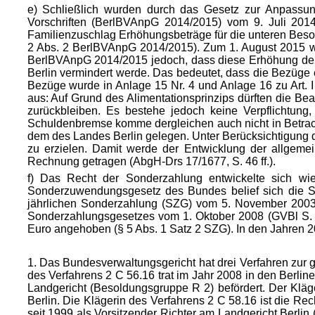
e) Schließlich wurden durch das Gesetz zur Anpassun
Vorschriften (BerlBVAnpG 2014/2015) vom 9. Juli 20
Familienzuschlag Erhöhungsbeträge für die unteren Besoldu
2 Abs. 2 BerlBVAnpG 2014/2015). Zum 1. August 2015 wu
BerlBVAnpG 2014/2015 jedoch, dass diese Erhöhung der 
Berlin vermindert werde. Das bedeutet, dass die Bezüge
Bezüge wurde in Anlage 15 Nr. 4 und Anlage 16 zu Art
aus: Auf Grund des Alimentationsprinzips dürften die Be
zurückbleiben. Es bestehe jedoch keine Verpflichtung,
Schuldenbremse komme dergleichen auch nicht in Betrac
dem des Landes
Berlin gelegen. Unter Berücksichtigung
zu erzielen. Damit werde der Entwicklung der allgemei
Rechnung getragen (AbgH-Drs 17/1677, S. 46 ff.).
f) Das Recht der Sonderzahlung entwickelte sich wi
Sonderzuwendungsgesetz des Bundes belief sich die S
jährlichen Sonderzahlung (SZG) vom 5. November 2003 (
Sonderzahlungsgesetzes vom 1. Oktober 2008 (GVBl S. 
Euro angehoben (§ 5 Abs. 1 Satz 2 SZG). In den Jahren 2
1. Das Bundesverwaltungsgericht hat drei Verfahren zu
des Verfahrens 2 C 56.16 trat im Jahr 2008 in den Berl
Landgericht (Besoldungsgruppe R 2) befördert. Der Kläg
Berlin. Die Klägerin des Verfahrens 2 C 58.16 ist die Re
seit 1999 als Vorsitzender Richter am Landgericht Berl