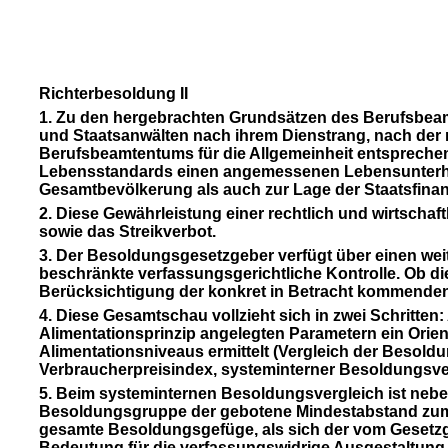
Richterbesoldung II
1. Zu den hergebrachten Grundsätzen des Berufsbeamte
und Staatsanwälten nach ihrem Dienstrang, nach der
Berufsbeamtentums für die Allgemeinheit entsprechend
Lebensstandards einen angemessenen Lebensunterhal
Gesamtbevölkerung als auch zur Lage der Staatsfinanz
2. Diese Gewährleistung einer rechtlich und wirtschaft
sowie das Streikverbot.
3. Der Besoldungsgesetzgeber verfügt über einen wei
beschränkte verfassungsgerichtliche Kontrolle. Ob d
Berücksichtigung der konkret in Betracht kommenden
4. Diese Gesamtschau vollzieht sich in zwei Schritte
Alimentationsprinzip angelegten Parametern ein Orie
Alimentationsniveaus ermittelt (Vergleich der Besold
Verbraucherpreisindex, systeminterner Besoldungsve
5. Beim systeminternen Besoldungsvergleich ist neb
Besoldungsgruppe der gebotene Mindestabstand zum G
gesamte Besoldungsgefüge, als sich der vom Gesetzgeb
Bedeutung für die verfassungswidrige Ausgestaltung 