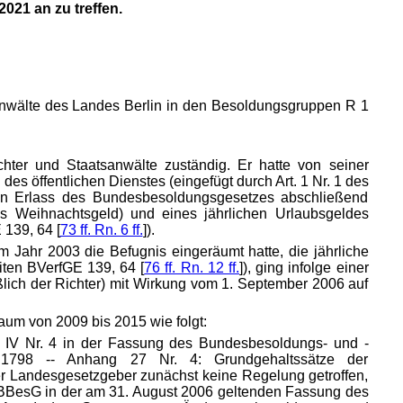
021 an zu treffen.
sanwälte des Landes Berlin in den Besoldungsgruppen R 1
hter und Staatsanwälte zuständig. Er hatte von seiner
s öffentlichen Dienstes (eingefügt durch Art. 1 Nr. 1 des
en Erlass des Bundesbesoldungsgesetzes abschließend
 Weihnachtsgeld) und eines jährlichen Urlaubsgeldes
 139, 64 [
73 ff. Rn. 6 ff.
]).
Jahr 2003 die Befugnis eingeräumt hatte, die jährliche
iten BVerfGE 139, 64 [
76 ff. Rn. 12 ff.
]), ging infolge einer
ich der Richter) mit Wirkung vom 1. September 2006 auf
aum von 2009 bis 2015 wie folgt:
e IV Nr. 4 in der Fassung des Bundesbesoldungs- und -
1798 -- Anhang 27 Nr. 4: Grundgehaltssätze der
r Landesgesetzgeber zunächst keine Regelung getroffen,
 BBesG in der am 31. August 2006 geltenden Fassung des