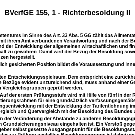
BVerfGE 155, 1 - Richterbesoldung II
ntums im Sinne des Art. 33 Abs. 5 GG zählt das Alimentatio
 mit ihrem Amt verbundenen Verantwortung und nach der 
 der Entwicklung der allgemeinen wirtschaftlichen und fin
t zu gewähren. Damit wird der Bezug der Besoldung sowo
en hergestellt.
lich gesicherten Position bildet die Voraussetzung und inne
ten Entscheidungsspielraum. Dem entspricht eine zurückha
ie Bezüge evident unzureichend sind, muss anhand einer G
 Vergleichsgruppen geprüft werden.
n: Auf der ersten Prüfungsstufe wird mit Hilfe von fünf in
ntierungsrahmen für eine grundsätzlich verfassungsgemäße
ungsentwicklung mit der Entwicklung der Tarifentlohnung i
rgleich und Quervergleich mit der Besoldung des Bundes 
en der Veränderung der Abstände zu anderen Besoldungsgru
rundsicherungsniveau eingehalten ist. Ein Verstoß gegen 
er selbst gesetzte Ausgangspunkt für die Besoldungsstaffel
der zur Prüfung gestellten Besoldungsgruppe ist dabei ums