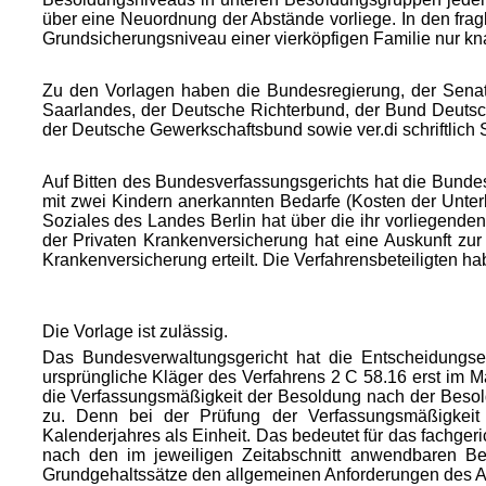
über eine Neuordnung der Abstände vorliege. In den fr
Grundsicherungsniveau einer vierköpfigen Familie nur kna
Zu den Vorlagen haben die Bundesregierung, der Senat 
Saarlandes, der
Deutsche Richterbund, der Bund Deutsch
der Deutsche Gewerkschaftsbund sowie ver.di schriftlich
Auf Bitten des Bundesverfassungsgerichts hat die Bundes
mit zwei Kindern anerkannten Bedarfe (Kosten der Unterk
Soziales des Landes Berlin hat über die ihr vorliegende
der Privaten Krankenversicherung hat eine Auskunft zur 
Krankenversicherung erteilt. Die Verfahrensbeteiligten 
Die Vorlage ist zulässig.
Das Bundesverwaltungsgericht hat die Entscheidungserh
ursprüngliche Kläger des Verfahrens 2 C 58.16 erst im M
die Verfassungsmäßigkeit der Besoldung nach der Besoldun
zu. Denn bei der Prüfung der Verfassungsmäßigkeit d
Kalenderjahres als Einheit. Das bedeutet für das fachge
nach den im jeweiligen
Zeitabschnitt anwendbaren Be
Grundgehaltssätze den allgemeinen Anforderungen des Al