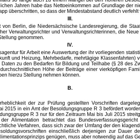
aglichen Jahren habe das Nettoeinkommen auf Grundlage der n
pp überschritten, so dass der Mindestabstand deutlich verfehlt
III.
von Berlin, die Niedersächsische Landesregierung, die Staa
er Verwaltungsrichter und Verwaltungsrichterinnen, die Neue 
 Stellung genommen.
IV.
agentur für Arbeit eine Auswertung der ihr vorliegenden statis
unft und Heizung, Mehrbedarfe, mehrtägige Klassenfahrten) vor
n Daten zu den Bedarfen für Bildung und Teilhabe (§ 28 des Zw
durchschnittlichen Höhe der Beiträge einer vierköpfigen Famili
haben hierzu Stellung nehmen können.
B.
eblichkeit der zur Prüfung gestellten Vorschriften dargel
ai 2015 in ein Amt der Besoldungsgruppe R 3 befördert worden u
gsgruppe R 3 nur für den Zeitraum Mai bis Juli 2015 streitgegen
er Alimentation betrachtet das Bundesverfassungsgericht
richtliche Verfahren, dass sich zwar der Umfang der den klag
soldungsvorschriften einschließlich derjenigen zur Dauer 
imentationsprinzips genügen, muss aber notwendig auf das Ge