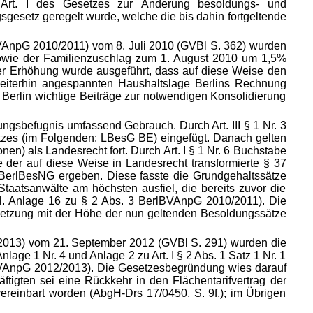
 Art. I des Gesetzes zur Änderung besoldungs- und
sgesetz geregelt wurde, welche die bis dahin fortgeltende
BVAnpG 2010/2011) vom 8. Juli 2010 (GVBl S. 362) wurden
owie der Familienzuschlag zum 1. August 2010 um 1,5%
er Erhöhung wurde ausgeführt, dass auf diese Weise den
eiterhin angespannten Haushaltslage Berlins Rechnung
Berlin wichtige Beiträge zur notwendigen Konsolidierung
ngsbefugnis umfassend Gebrauch. Durch Art. III § 1 Nr. 3
zes (im Folgenden: LBesG BE) eingefügt. Danach gelten
) als Landesrecht fort. Durch Art. I § 1 Nr. 6 Buchstabe
der auf diese Weise in Landesrecht transformierte § 37
erlBesNG ergeben. Diese fasste die Grundgehaltssätze
taatsanwälte am höchsten ausfiel, die bereits zuvor die
gl. Anlage 16 zu § 2 Abs. 3 BerlBVAnpG 2010/2011). Die
rsetzung mit der Höhe der nun geltenden Besoldungssätze
2013) vom 21. September 2012 (GVBl S. 291) wurden die
ge 1 Nr. 4 und Anlage 2 zu Art. I § 2 Abs. 1 Satz 1 Nr. 1
BVAnpG 2012/2013). Die Ge
setzesbegründung wies darauf
ftigten sei eine Rückkehr in den Flächentarifvertrag der
ereinbart worden (AbgH-Drs 17/0450, S. 9f.); im Übrigen