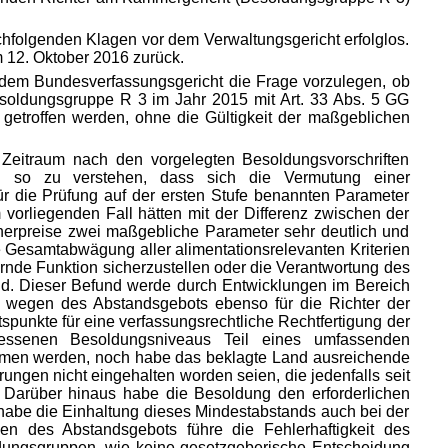
folgenden Klagen vor dem Verwaltungsgericht erfolglos.
 12. Oktober 2016 zurück.
 dem Bundesverfassungsgericht die Frage vorzulegen, ob
soldungsgruppe R 3 im Jahr 2015 mit Art. 33 Abs. 5 GG
t getroffen werden, ohne die Gültigkeit der maßgeblichen
n Zeitraum nach den vorgelegten Besoldungsvorschriften
ei so zu verstehen, dass sich die Vermutung einer
r die Prüfung auf der ersten Stufe benannten Parameter
vorliegenden Fall hätten mit der Differenz zwischen der
herpreise zwei maßgebliche Parameter sehr deutlich und
Gesamtabwägung aller alimentationsrelevanten Kriterien
hernde Funktion sicherzustellen oder die Verantwortung des
and. Dieser Befund werde durch Entwicklungen im Bereich
lte wegen des Abstandsgebots ebenso für die Richter der
spunkte für eine verfassungsrechtliche Rechtfertigung der
emessenen Besoldungsniveaus Teil eines umfassenden
men werden, noch habe das beklagte Land ausreichende
ngen nicht eingehalten worden seien, die jedenfalls seit
 Darüber hinaus habe die Besoldung den erforderlichen
abe die Einhaltung dieses Mindestabstands auch bei der
n des Abstandsgebots führe die Fehlerhaftigkeit des
dungsgruppen, wie keine gesetzgeberische Entscheidung