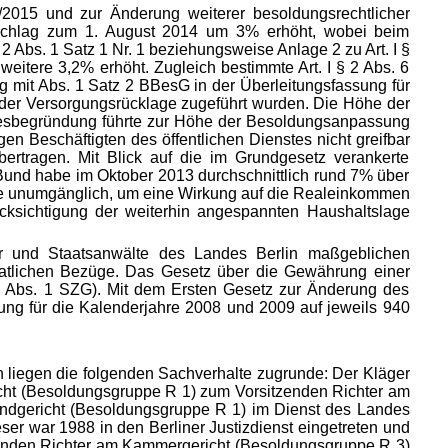
2015 und zur Änderung weiterer besoldungsrechtlicher
uschlag zum 1. August 2014 um 3% erhöht, wobei beim
2 Abs. 1 Satz 1 Nr. 1 beziehungsweise Anlage 2 zu Art. I §
tere 3,2% erhöht. Zugleich bestimmte Art. I § 2 Abs. 6
mit Abs. 1 Satz 2 BBesG in der Überleitungsfassung für
 der Versorgungsrücklage zugeführt wurden. Die Höhe der
zesbegründung führte zur Höhe der Besoldungsanpassung
n Beschäftigten des öffentlichen Dienstes nicht greifbar
bertragen. Mit Blick auf die im Grundgesetz verankerte
und habe im Oktober 2013 durchschnittlich rund 7% über
üge unumgänglich, um eine Wirkung auf die Realeinkommen
ücksichtigung der weiterhin angespannten Haushaltslage
er und Staatsanwälte des Landes Berlin maßgeblichen
atlichen Bezüge. Das Gesetz über die Gewährung einer
 5 Abs. 1 SZG). Mit dem Ersten Gesetz zur Änderung des
g für die Kalenderjahre 2008 und 2009 auf jeweils 940
liegen die folgenden Sachverhalte zugrunde: Der Kläger
icht (Besoldungsgruppe R 1) zum Vorsitzenden Richter am
Landgericht (Besoldungsgruppe R 1) im Dienst des Landes
ser war 1988 in den Berliner Justizdienst eingetreten und
tzenden Richter am Kammergericht (Besoldungsgruppe R 3)