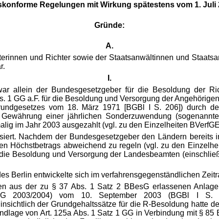
skonforme Regelungen mit Wirkung spätestens vom 1. Juli 2
Gründe:
A.
ichterinnen und Richter sowie der Staatsanwältinnen und Staat
r.
I.
r allein der Bundesgesetzgeber für die Besoldung der Ric
1 GG a.F. für die Besoldung und Versorgung der Angehörigen de
undgesetzes vom 18. März 1971 [BGBl I S. 206]) durch d
ewährung einer jährlichen Sonderzuwendung (sogenanntes
alig im Jahr 2003 ausgezahlt (vgl. zu den Einzelheiten BVerfGE
siert. Nachdem der Bundesgesetzgeber den Ländern bereits im 
hen Höchstbetrags abwei
chend zu regeln (vgl. zu den Einzelhe
e Besoldung und Versorgung der Landesbeamten (einschließl
s Berlin entwickelte sich im verfahrensgegenständlichen Zeitr
hen aus der zu § 37 Abs. 1 Satz 2 BBesG erlassenen Anlag
npG 2003/2004) vom 10. September 2003 (BGBl I S. 
sichtlich der Grundgehaltssätze für die R-Besoldung hatte de
ndlage von Art. 125a Abs. 1 Satz 1 GG in Verbindung mit § 85