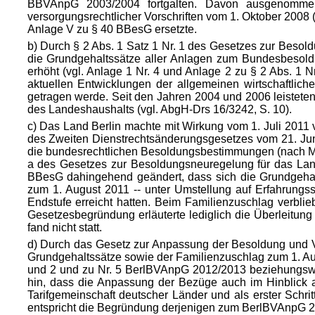
BBVAnpG 2003/2004 fortgalten. Davon ausgenommen 
versorgungsrechtlicher Vorschriften vom 1. Oktober 2008 
Anlage V zu § 40 BBesG ersetzte.
b) Durch § 2 Abs. 1 Satz 1 Nr. 1 des Gesetzes zur Beso
die Grundgehaltssätze aller Anlagen zum Bundesbesol
erhöht (vgl. Anlage 1 Nr. 4 und Anlage 2 zu § 2 Abs. 
aktuellen Entwicklungen der allgemeinen wirtschaftliche
getragen werde. Seit den Jahren 2004 und 2006 leistete
des Landeshaushalts (vgl. AbgH-Drs 16/3242, S. 10).
c) Das Land Berlin machte mit Wirkung vom 1. Juli 2011 
des Zweiten Dienstrechtsänderungsgesetzes vom 21. Ju
die bundesrechtlichen Besoldungsbestimmungen (nach Maßg
a des Gesetzes zur Besoldungsneuregelung für das Land
BBesG dahingehend geändert, dass sich die Grundgeha
zum 1. August 2011 -- unter Umstellung auf Erfahrungss
Endstufe erreicht hatten. Beim Familienzuschlag verbl
Gesetzesbegründung erläuterte lediglich die Überleitun
fand nicht statt.
d) Durch das Gesetz zur Anpassung der Besoldung und 
Grundgehaltssätze sowie der Familienzuschlag zum 1. Augu
und 2 und zu Nr. 5 BerlBVAnpG 2012/2013 beziehungswei
hin, dass die Anpassung der Bezüge auch im Hinblick auf
Tarifgemeinschaft deutscher Länder und als erster Schr
entspricht die Begründung derjenigen zum BerlBVAnpG 2