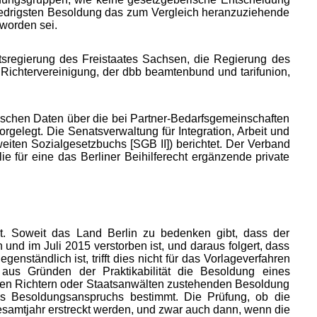
iedrigsten Besoldung das zum Vergleich heranzuziehende
 worden sei.
tsregierung des Freistaates Sachsen, die Regierung des
Richtervereinigung, der dbb beamtenbund und tarifunion,
tischen Daten über die bei Partner-Bedarfsgemeinschaften
gelegt. Die Senatsverwaltung für Integration, Arbeit und
eiten Sozialgesetzbuchs [SGB II]) berichtet. Der Verband
e für eine das Berliner Beihilferecht ergänzende private
egt. Soweit das Land Berlin zu bedenken gibt, dass der
nd im Juli 2015 verstorben ist, und daraus folgert, dass
ständlich ist, trifft dies nicht für das Vorlageverfahren
 aus Gründen der Praktikabilität die Besoldung eines
enden Richtern oder Staatsanwälten zustehenden Besoldung
des Besoldungsanspruchs bestimmt. Die Prüfung, ob die
samtjahr erstreckt werden, und zwar auch dann, wenn die