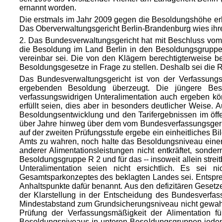
ernannt worden.
Die erstmals im Jahr 2009 gegen die Besoldungshöhe er
Das Oberverwaltungsgericht Berlin-Brandenburg wies ihre
2. Das Bundesverwaltungsgericht hat mit Beschluss vom
die Besoldung im Land Berlin in den Besoldungsgruppe
vereinbar sei. Die von den Klägern berechtigterweise be
Besoldungsgesetze in Frage zu stellen. Deshalb sei die 
Das Bundesverwaltungsgericht ist von der Verfassungsw
ergebenden Besoldung überzeugt. Die jüngere Beso
verfassungswidrigen Unteralimentation auch ergeben kö
erfüllt seien, dies aber in besonders deutlicher Weise
Besoldungsentwicklung und den Tarifergebnissen im öff
über Jahre hinweg über dem vom Bundesverfassungsgeric
auf der zweiten Prüfungsstufe ergebe ein einheitliches Bi
Amts zu wahren, noch halte das Besoldungsniveau eine
anderer Alimentationsleistungen nicht entkräftet, sond
Besoldungsgruppe R 2 und für das -- insoweit allein stre
Unteralimentation seien nicht ersichtlich. Es sei
Gesamtsparkonzeptes des beklagten Landes sei. Entsp
Anhaltspunkte dafür benannt. Aus den defizitären Gesetz
der Klarstellung in der Entscheidung des Bundesverfa
Mindestabstand zum Grundsicherungsniveau nicht gewahr
Prüfung der Verfassungsmäßigkeit der Alimentation 
Besoldungsniveaus in unteren Besoldungsgruppen jeden