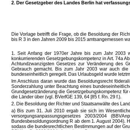
2. Der Gesetzgeber des Landes Berlin hat verfassung
Die Vorlage betrifft die Frage, ob die Besoldung der R
bis R 3 in den Jahren 2009 bis 2015 amtsangemessen wa
1. Seit Anfang der 1970er Jahre bis zum Jahr 2003 wa
konkurrierenden Gesetzgebungskompetenz in Art. 74a Abs. 
Achtundzwanzigsten Gesetzes zur Veränderung des Gr
Gebrauch gemacht. Bis zum Jahr 2003 war auch die G
bundeseinheitlich geregelt. Das Urlaubsgeld wurde letztm
Im Anschluss daran wurde das Besoldungsrecht föderali
Sonderzahlung unter Beachtung eines bundeseinheitlic
Grundgesetzänderung die Gesetzgebungskompetenz für di
die Länder über (vgl. BVerfGE 139, 64 [85 f. Rn. 29 f.).
2. Die Besoldung der Richter und Staatsanwälte des Lande
a) Bis zum 31. Juli 2010 ergab sie sich im Wesentlic
versorgungsanpassungsgesetzes 2003/2004 (BBVA
Bundesbesoldungsordnung R ab dem 1. August 2004). Hin
sodass die bundesrechtlichen Bestimmungen auf der Gru