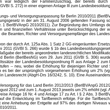
war lediglich der Familienzuschlag, der bereits durch
(GVBl S. 272) in einer eigenen Anlage III zum Landesbesoldung
ldungs- und Versorgungsanpassung für Berlin 2010/2011 (Berl
dungsgesetz in der am 31. August 2006 geltenden Fassung s
1 Nr. 1 BerlBVAnpG 2010/2011). Zur Begründung des Umfangs d
n und finanziellen Verhältnisse unter Berücksichtigung
der w
n die Beamten, Richter und Versorgungsempfänger des Landes 
von der durch Art. 125a Abs. 1 Satz 2 GG eingeräumten Ersetzu
ni 2011 (GVBl S. 266) wurde § 1b des Landesbesoldungsgeset
abe der bereits angeordneten landesrechtlichen Modifikationen
 Berlin (BerlBesNG) vom 29. Juni 2011 (GVBl S. 306) wurde 
ltssätze der Landesbesoldungsordnung R aus Anlage 2 zum B
tufen -- neu, wobei die Erhöhung für diejenigen Richter und S
ieb es bei der ursprünglich vorgesehenen Erhöhung um 2% (v
g in Landesrecht (AbgH-Drs 16/3242, S. 10). Eine Auseinande
Versorgung für das Land Berlin 2012/2013 (BerlBVAnpG 2012/
st 2012 und zum 1. August 2013 jeweils um 2% erhöht (vgl. Anla
se Anlage 16 Nr. 4 und Anlage 17 zu Art. I § 2 Abs. 3 Berl
 die Entwicklung im Tarifbereich erfolge. Für die Tarifbeschä
itt eine Anhebung der Entgelte auf 97% des dortigen Niveaus v
010/2011.