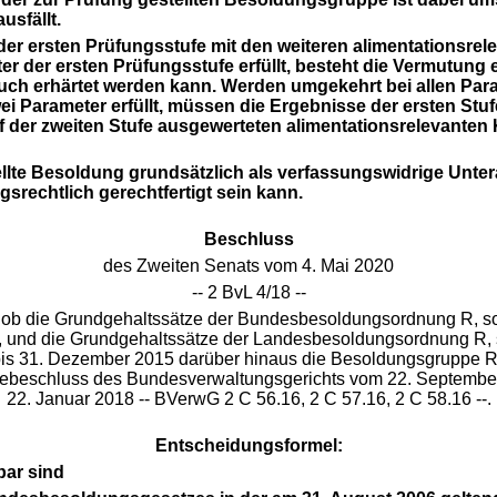
usfällt.
 der ersten Prüfungsstufe mit den weiteren alimentations
der ersten Prüfungsstufe erfüllt, besteht die Vermutung e
 erhärtet werden kann. Werden umgekehrt bei allen Parame
ei Parameter erfüllt, müssen die Ergebnisse der ersten St
f der zweiten Stufe ausgewerteten alimentationsrelevant
llte Besoldung grundsätzlich als verfassungswidrige Unterali
srechtlich gerechtfertigt sein kann.
Beschluss
des Zweiten Senats vom 4. Mai 2020
-- 2 BvL 4/18 --
, ob die Grundgehaltssätze der Bundesbesoldungsordnung R, sow
, und die Grundgehaltssätze der Landesbesoldungsordnung R, 
 31. Dezember 2015 darüber hinaus die Besoldungsgruppe R 3 i
agebeschluss des Bundesverwaltungsgerichts vom 22. Septembe
22. Januar 2018 -- BVerwG 2 C 56.16, 2 C 57.16, 2 C 58.16 --.
Entscheidungsformel:
bar sind