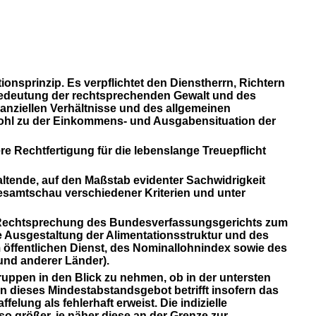
nsprinzip. Es verpflichtet den Dienstherrn, Richtern
Bedeutung der rechtsprechenden Gewalt und des
anziellen Verhältnisse und des allgemeinen
hl zu der Einkommens- und Ausgabensituation der
re Rechtfertigung für die lebenslange Treuepflicht
ltende, auf den Maßstab evidenter Sachwidrigkeit
esamtschau verschiedener Kriterien und unter
 der Rechtsprechung des Bundesverfassungsgerichts zum
 Ausgestaltung der Alimentationsstruktur und des
m öffentlichen Dienst, des Nominallohnindex sowie des
und anderer Länder).
ppen in den Blick zu nehmen, ob in der untersten
dieses Mindestabstandsgebot betrifft insofern das
ung als fehlerhaft erweist. Die indizielle
o größer, je näher diese an
der Grenze zur