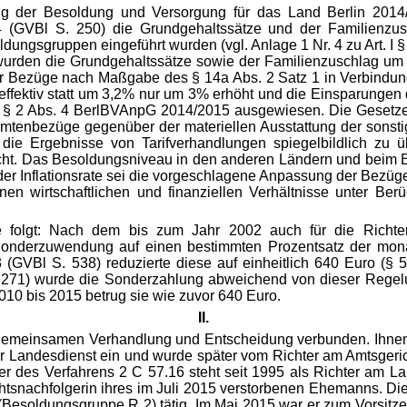
g der Besoldung und Versorgung für das Land Berlin 2014/
14 (GVBl S. 250) die Grundgehaltssätze und der Familienz
ngsgruppen eingeführt wurden (vgl. Anlage 1 Nr. 4 zu Art. I § 
rden die Grundgehaltssätze sowie der Familienzuschlag um wei
Bezüge nach Maßgabe des § 14a Abs. 2 Satz 1 in Verbindung 
 effektiv statt um 3,2% nur um 3% erhöht und die Einsparungen
. I § 2 Abs. 4 BerlBVAnpG 2014/2015 ausgewiesen. Die Geset
amtenbezüge gegenüber der materiellen Ausstattung der sonstige
 die Ergebnisse von Tarifverhandlungen spiegelbildlich zu ü
ht. Das Besoldungsniveau in den anderen Ländern und beim B
 der Inflationsrate sei die vorgeschlagene Anpassung der Bez
nen wirtschaftlichen und finanziellen Verhältnisse unter Ber
e folgt: Nach dem bis zum Jahr 2002 auch für die Richt
onderzuwendung auf einen bestimmten Prozentsatz der mon
GVBl S. 538) reduzierte diese auf einheitlich 640 Euro (§
271) wurde die Sonderzahlung abweichend von dieser Regelun
010 bis 2015 betrug sie wie zuvor 640 Euro.
II.
r gemeinsamen Verhandlung und Entscheidung verbunden. Ihnen 
iner Landesdienst ein und wurde später vom Richter am Amtsger
er des Verfahrens 2 C 57.16 steht seit 1995 als Richter am 
chtsnachfolgerin ihres im Juli 2015 verstorbenen Ehemanns. Die
in (Besoldungsgruppe R 2) tätig. Im Mai 2015 war er zum Vorsi